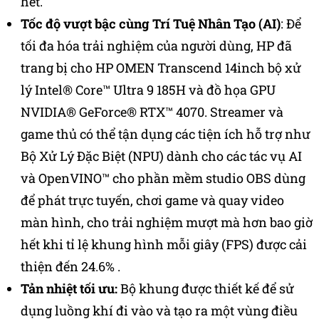
hết.
Tốc độ vượt bậc cùng Trí Tuệ Nhân Tạo (AI)
: Để
tối đa hóa trải nghiệm của người dùng, HP đã
trang bị cho HP OMEN Transcend 14inch bộ xử
lý Intel® Core™ Ultra 9 185H và đồ họa GPU
NVIDIA® GeForce® RTX™ 4070. Streamer và
game thủ có thể tận dụng các tiện ích hỗ trợ như
Bộ Xử Lý Đặc Biệt (NPU) dành cho các tác vụ AI
và OpenVINO™ cho phần mềm studio OBS dùng
để phát trực tuyến, chơi game và quay video
màn hình, cho trải nghiệm mượt mà hơn bao giờ
hết khi tỉ lệ khung hình mỗi giây (FPS) được cải
thiện đến 24.6% .
Tản nhiệt tối ưu:
Bộ khung được thiết kế để sử
dụng luồng khí đi vào và tạo ra một vùng điều