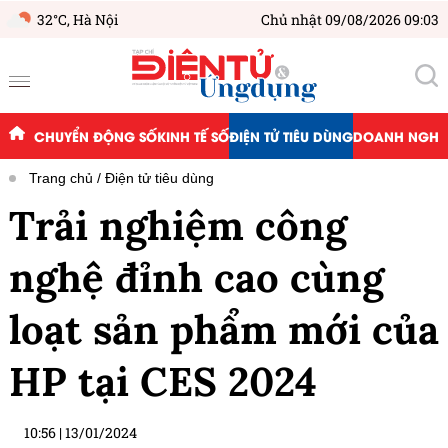
32°C,
Hà Nội
Chủ nhật 09/08/2026 09:03
CHUYỂN ĐỘNG SỐ
KINH TẾ SỐ
ĐIỆN TỬ TIÊU DÙNG
DOANH NGHIỆ
Trang chủ
Điện tử tiêu dùng
Trải nghiệm công
nghệ đỉnh cao cùng
loạt sản phẩm mới của
HP tại CES 2024
10:56
|
13/01/2024