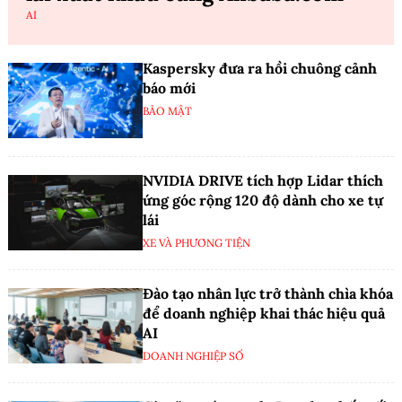
AI
Kaspersky đưa ra hồi chuông cảnh
báo mới
BẢO MẬT
NVIDIA DRIVE tích hợp Lidar thích
ứng góc rộng 120 độ dành cho xe tự
lái
XE VÀ PHƯƠNG TIỆN
Đào tạo nhân lực trở thành chìa khóa
để doanh nghiệp khai thác hiệu quả
AI
DOANH NGHIỆP SỐ