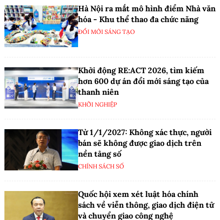
Hà Nội ra mắt mô hình điểm Nhà văn
hóa - Khu thể thao đa chức năng
ĐỔI MỚI SÁNG TẠO
Khởi động RE:ACT 2026, tìm kiếm
hơn 600 dự án đổi mới sáng tạo của
thanh niên
KHỞI NGHIỆP
Từ 1/1/2027: Không xác thực, người
bán sẽ không được giao dịch trên
nền tảng số
CHÍNH SÁCH SỐ
Quốc hội xem xét luật hóa chính
sách về viễn thông, giao dịch điện tử
và chuyển giao công nghệ