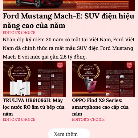
Ford Mustang Mach-E: SUV điện hiệu
năng cao của năm
EDITOR'S CHOICE
Nhân dịp kỷ niệm 30 năm có mặt tại Việt Nam, Ford Việt
Nam đã chính thức ra mắt mẫu SUV điện Ford Mustang
Mach-E với mức giá gần 2,6 tỷ đồng.
TRULIVA UR61096H: Máy
OPPO Find X9 Series:
lọc nước RO âm tủ bếp của
smartphone cao cấp của
năm
năm
EDITOR'S CHOICE
EDITOR'S CHOICE
Xem thêm