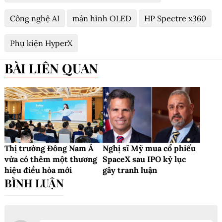
Công nghệ AI
màn hình OLED
HP Spectre x360
Phụ kiện HyperX
BÀI LIÊN QUAN
Thị trường Đông Nam Á
Nghị sĩ Mỹ mua cổ phiếu
vừa có thêm một thương
SpaceX sau IPO kỷ lục
hiệu điều hòa mới
gây tranh luận