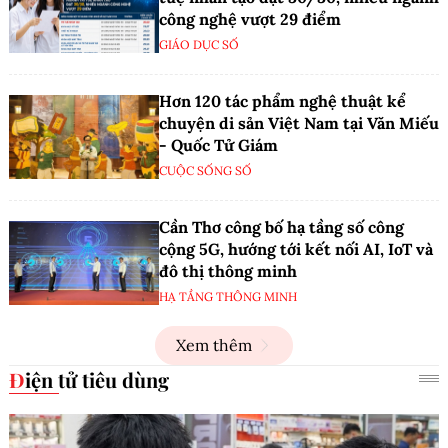
công nghệ vượt 29 điểm
GIÁO DỤC SỐ
Hơn 120 tác phẩm nghệ thuật kể
chuyện di sản Việt Nam tại Văn Miếu
- Quốc Tử Giám
CUỘC SỐNG SỐ
Cần Thơ công bố hạ tầng số công
cộng 5G, hướng tới kết nối AI, IoT và
đô thị thông minh
HẠ TẦNG THÔNG MINH
Xem thêm
Điện tử tiêu dùng