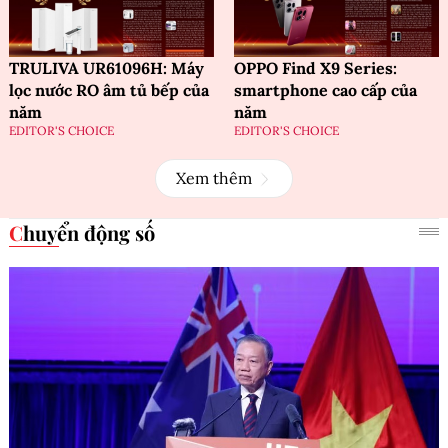
TRULIVA UR61096H: Máy
OPPO Find X9 Series:
lọc nước RO âm tủ bếp của
smartphone cao cấp của
năm
năm
EDITOR'S CHOICE
EDITOR'S CHOICE
Xem thêm
Chuyển động số