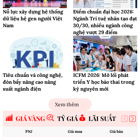
Nỗ lực xây dựng hệ thống
Điểm chuẩn đại học 2026:
dữ liệu hệ gen người Việt
Ngành Trí tuệ nhân tạo đạt
Nam
30/30, nhiều ngành công
nghệ vượt 29 điểm
Tiêu chuẩn và công nghệ,
ICFM 2026: Mở lối phát
đòn bẩy nâng cao năng
triển Y học bào thai trong
suất ngành điện
kỷ nguyên mới
Xem thêm
GIÁ VÀNG
TỶ GIÁ
LÃI SUẤT
PNJ
Giá mua
Giá bán