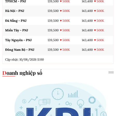
TPHCM - PNJ
139,500
▼500K
143,400
▼500K
Hà Nội - PNJ
139,500
▼500K
143,400
▼500K
Đà Nẵng - PNJ
139,500
▼500K
143,400
▼500K
Miền Tây - PNJ
139,500
▼500K
143,400
▼500K
Tây Nguyên - PNJ
139,500
▼500K
143,400
▼500K
Đông Nam Bộ - PNJ
139,500
▼500K
143,400
▼500K
Cập nhật: 10/08/2026 11:00
Doanh nghiệp số