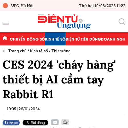
35°C,
Hà Nội
Thứ hai 10/08/2026 11:22
CHUYỂN ĐỘNG SỐ
KINH TẾ SỐ
ĐIỆN TỬ TIÊU DÙNG
DOANH NGHIỆ
Trang chủ
Kinh tế số
Thị trường
CES 2024 'cháy hàng'
thiết bị AI cầm tay
Rabbit R1
10:05
|
26/01/2024
Chia sẻ