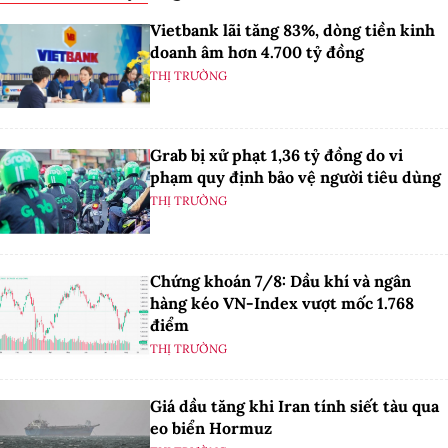
Vietbank lãi tăng 83%, dòng tiền kinh
doanh âm hơn 4.700 tỷ đồng
THỊ TRƯỜNG
Grab bị xử phạt 1,36 tỷ đồng do vi
phạm quy định bảo vệ người tiêu dùng
THỊ TRƯỜNG
Chứng khoán 7/8: Dầu khí và ngân
hàng kéo VN-Index vượt mốc 1.768
điểm
THỊ TRƯỜNG
Giá dầu tăng khi Iran tính siết tàu qua
eo biển Hormuz