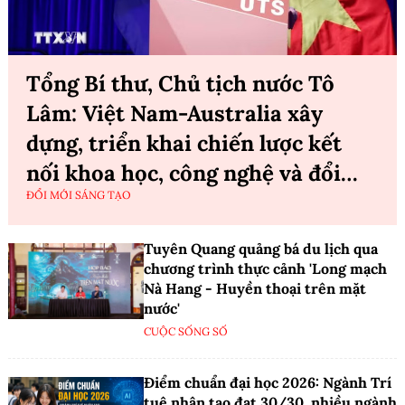
Tổng Bí thư, Chủ tịch nước Tô
Lâm: Việt Nam-Australia xây
dựng, triển khai chiến lược kết
nối khoa học, công nghệ và đổi
ĐỔI MỚI SÁNG TẠO
mới sáng tạo tầm nhìn dài hạn
Tuyên Quang quảng bá du lịch qua
chương trình thực cảnh 'Long mạch
Nà Hang - Huyền thoại trên mặt
nước'
CUỘC SỐNG SỐ
Điểm chuẩn đại học 2026: Ngành Trí
tuệ nhân tạo đạt 30/30, nhiều ngành