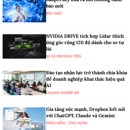
báo mới
BẢO MẬT
NVIDIA DRIVE tích hợp Lidar thích
ứng góc rộng 120 độ dành cho xe tự
lái
XE VÀ PHƯƠNG TIỆN
Đào tạo nhân lực trở thành chìa khóa
để doanh nghiệp khai thác hiệu quả
AI
DOANH NGHIỆP SỐ
Gia tăng sức mạnh, Dropbox kết nối
với ChatGPT, Claude và Gemini
PHẦN MỀM - ỨNG DỤNG