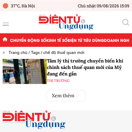
37°C,
Hà Nội
Chủ nhật 09/08/2026 15:09
CHUYỂN ĐỘNG SỐ
KINH TẾ SỐ
ĐIỆN TỬ TIÊU DÙNG
DOANH NGHIỆ
Trang chủ
Tags
chế độ thuế quan mới
Tâm lý thị trường chuyển biến khi
chính sách thuế quan mới của Mỹ
đang đến gần
THỊ TRƯỜNG
Xem thêm