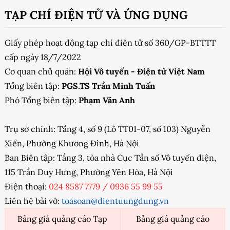
TẠP CHÍ ĐIỆN TỬ VÀ ỨNG DỤNG
Giấy phép hoạt động tạp chí điện tử số 360/GP-BTTTT
cấp ngày 18/7/2022
Cơ quan chủ quản:
Hội Vô tuyến - Điện tử Việt Nam
Tổng biên tập:
PGS.TS Trần Minh Tuấn
Phó Tổng biên tập:
Phạm Văn Anh
Trụ sở chính: Tầng 4, số 9 (Lô TT01-07, số 103) Nguyễn
Xiển, Phường Khương Đình, Hà Nội
Ban Biên tập: Tầng 3, tòa nhà Cục Tần số Vô tuyến điện,
115 Trần Duy Hưng, Phường Yên Hòa, Hà Nội
Điện thoại:
024 8587 7779
/
0936 55 99 55
Liên hệ bài vở:
toasoan@dientuungdung.vn
Bảng giá quảng cáo Tạp
Bảng giá quảng cáo