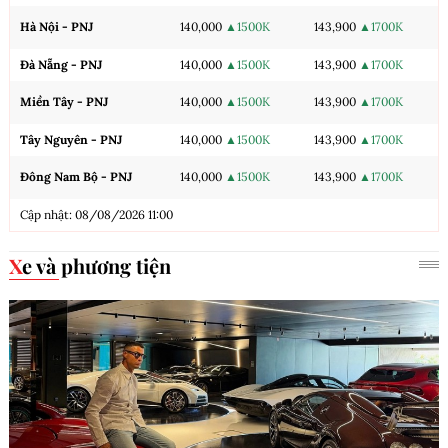
Hà Nội - PNJ
140,000
▲1500K
143,900
▲1700K
Đà Nẵng - PNJ
140,000
▲1500K
143,900
▲1700K
Miền Tây - PNJ
140,000
▲1500K
143,900
▲1700K
Tây Nguyên - PNJ
140,000
▲1500K
143,900
▲1700K
Đông Nam Bộ - PNJ
140,000
▲1500K
143,900
▲1700K
Cập nhật: 08/08/2026 11:00
Xe và phương tiện