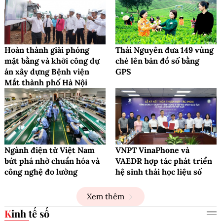
Hoàn thành giải phóng
Thái Nguyên đưa 149 vùng
mặt bằng và khởi công dự
chè lên bản đồ số bằng
án xây dựng Bệnh viện
GPS
Mắt thành phố Hà Nội
Ngành điện tử Việt Nam
VNPT VinaPhone và
bứt phá nhờ chuẩn hóa và
VAEDR hợp tác phát triển
công nghệ đo lường
hệ sinh thái học liệu số
Xem thêm
Kinh tế số