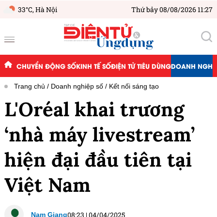
33°C,
Hà Nội
Thứ bảy 08/08/2026 11:27
CHUYỂN ĐỘNG SỐ
KINH TẾ SỐ
ĐIỆN TỬ TIÊU DÙNG
DOANH NGHIỆ
Trang chủ
Doanh nghiệp số
Kết nối sáng tạo
L'Oréal khai trương
‘nhà máy livestream’
hiện đại đầu tiên tại
Việt Nam
08:23
|
04/04/2025
Nam Giang