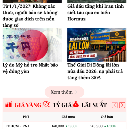
Từ 1/1/2027: Không xác
Giá dầu tăng khi Iran tính
thực, người bán sẽ không
siết tàu qua eo biển
được giao dịch trên nền
Hormuz
tảng số
Lý do Mỹ hỗ trợ Nhật bảo
Thế Giới Di Động lãi lớn
vệ đồng yên
nửa đầu 2026, nợ phải trả
tăng thêm 35%
Xem thêm
GIÁ VÀNG
TỶ GIÁ
LÃI SUẤT
PNJ
Giá mua
Giá bán
TPHCM - PNJ
140,000
▲1500K
143,900
▲1700K