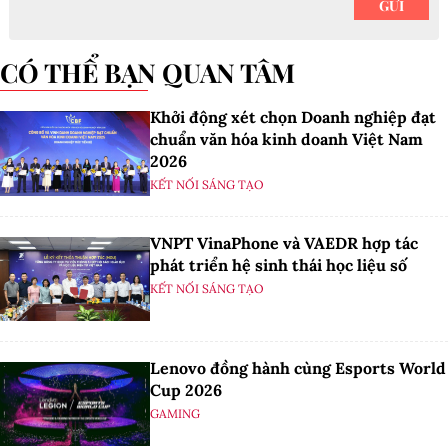
CÓ THỂ BẠN QUAN TÂM
Khởi động xét chọn Doanh nghiệp đạt
chuẩn văn hóa kinh doanh Việt Nam
2026
KẾT NỐI SÁNG TẠO
VNPT VinaPhone và VAEDR hợp tác
phát triển hệ sinh thái học liệu số
KẾT NỐI SÁNG TẠO
Lenovo đồng hành cùng Esports World
Cup 2026
GAMING