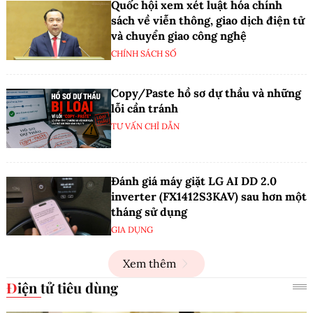
Quốc hội xem xét luật hóa chính
sách về viễn thông, giao dịch điện tử
và chuyển giao công nghệ
CHÍNH SÁCH SỐ
Copy/Paste hồ sơ dự thầu và những
lỗi cần tránh
TƯ VẤN CHỈ DẪN
Đánh giá máy giặt LG AI DD 2.0
inverter (FX1412S3KAV) sau hơn một
tháng sử dụng
GIA DỤNG
Xem thêm
Điện tử tiêu dùng