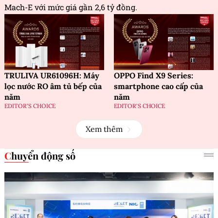
Mach-E với mức giá gần 2,6 tỷ đồng.
TRULIVA UR61096H: Máy
OPPO Find X9 Series:
lọc nước RO âm tủ bếp của
smartphone cao cấp của
năm
năm
EDITOR'S CHOICE
EDITOR'S CHOICE
Xem thêm
Chuyển động số