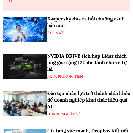
AI
Kaspersky đưa ra hồi chuông cảnh
báo mới
BẢO MẬT
NVIDIA DRIVE tích hợp Lidar thích
ứng góc rộng 120 độ dành cho xe tự
lái
XE VÀ PHƯƠNG TIỆN
Đào tạo nhân lực trở thành chìa khóa
để doanh nghiệp khai thác hiệu quả
AI
DOANH NGHIỆP SỐ
Gia tăng sức mạnh, Dropbox kết nối