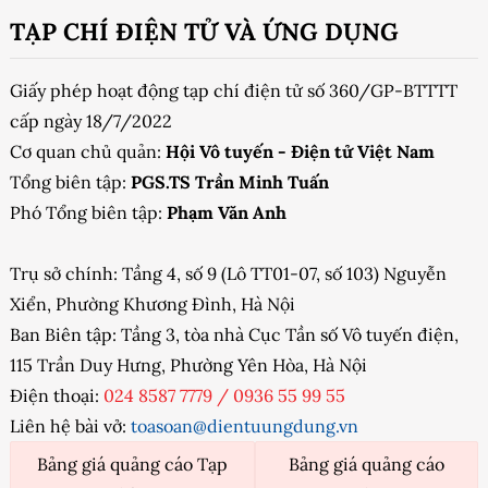
TẠP CHÍ ĐIỆN TỬ VÀ ỨNG DỤNG
Giấy phép hoạt động tạp chí điện tử số 360/GP-BTTTT
cấp ngày 18/7/2022
Cơ quan chủ quản:
Hội Vô tuyến - Điện tử Việt Nam
Tổng biên tập:
PGS.TS Trần Minh Tuấn
Phó Tổng biên tập:
Phạm Văn Anh
Trụ sở chính: Tầng 4, số 9 (Lô TT01-07, số 103) Nguyễn
Xiển, Phường Khương Đình, Hà Nội
Ban Biên tập: Tầng 3, tòa nhà Cục Tần số Vô tuyến điện,
115 Trần Duy Hưng, Phường Yên Hòa, Hà Nội
Điện thoại:
024 8587 7779
/
0936 55 99 55
Liên hệ bài vở:
toasoan@dientuungdung.vn
Bảng giá quảng cáo Tạp
Bảng giá quảng cáo