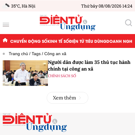
35°C,
Hà Nội
Thứ bảy 08/08/2026 14:24
CHUYỂN ĐỘNG SỐ
KINH TẾ SỐ
ĐIỆN TỬ TIÊU DÙNG
DOANH NGHIỆ
Trang chủ
Tags
Công an xã
Người dân được làm 35 thủ tục hành
chính tại công an xã
CHÍNH SÁCH SỐ
Xem thêm