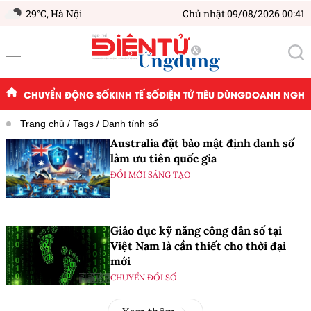
29°C,
Hà Nội
Chủ nhật 09/08/2026 00:41
CHUYỂN ĐỘNG SỐ
KINH TẾ SỐ
ĐIỆN TỬ TIÊU DÙNG
DOANH NGHIỆ
Trang chủ
Tags
Danh tính số
Australia đặt bảo mật định danh số
làm ưu tiên quốc gia
ĐỔI MỚI SÁNG TẠO
Giáo dục kỹ năng công dân số tại
Việt Nam là cần thiết cho thời đại
mới
CHUYỂN ĐỔI SỐ