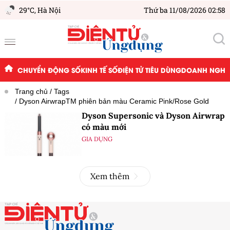
29°C,
Hà Nội
Thứ ba 11/08/2026 02:58
CHUYỂN ĐỘNG SỐ
KINH TẾ SỐ
ĐIỆN TỬ TIÊU DÙNG
DOANH NGHIỆ
Trang chủ
Tags
Dyson AirwrapTM phiên bản màu Ceramic Pink/Rose Gold
Dyson Supersonic và Dyson Airwrap
có màu mới
GIA DỤNG
Xem thêm