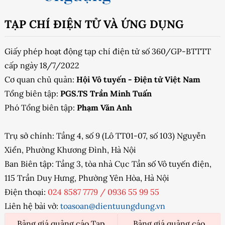
TẠP CHÍ ĐIỆN TỬ VÀ ỨNG DỤNG
Giấy phép hoạt động tạp chí điện tử số 360/GP-BTTTT
cấp ngày 18/7/2022
Cơ quan chủ quản:
Hội Vô tuyến - Điện tử Việt Nam
Tổng biên tập:
PGS.TS Trần Minh Tuấn
Phó Tổng biên tập:
Phạm Văn Anh
Trụ sở chính: Tầng 4, số 9 (Lô TT01-07, số 103) Nguyễn
Xiển, Phường Khương Đình, Hà Nội
Ban Biên tập: Tầng 3, tòa nhà Cục Tần số Vô tuyến điện,
115 Trần Duy Hưng, Phường Yên Hòa, Hà Nội
Điện thoại:
024 8587 7779
/
0936 55 99 55
Liên hệ bài vở:
toasoan@dientuungdung.vn
Bảng giá quảng cáo Tạp
Bảng giá quảng cáo