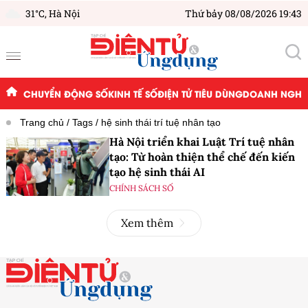
31°C,
Hà Nội
Thứ bảy 08/08/2026 19:43
CHUYỂN ĐỘNG SỐ
KINH TẾ SỐ
ĐIỆN TỬ TIÊU DÙNG
DOANH NGHIỆ
Trang chủ
Tags
hệ sinh thái trí tuệ nhân tạo
Hà Nội triển khai Luật Trí tuệ nhân
tạo: Từ hoàn thiện thể chế đến kiến
tạo hệ sinh thái AI
CHÍNH SÁCH SỐ
Xem thêm