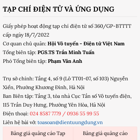
TẠP CHÍ ĐIỆN TỬ VÀ ỨNG DỤNG
Giấy phép hoạt động tạp chí điện tử số 360/GP-BTTTT
cấp ngày 18/7/2022
Cơ quan chủ quản:
Hội Vô tuyến - Điện tử Việt Nam
Tổng biên tập:
PGS.TS Trần Minh Tuấn
Phó Tổng biên tập:
Phạm Văn Anh
Trụ sở chính: Tầng 4, số 9 (Lô TT01-07, số 103) Nguyễn
Xiển, Phường Khương Đình, Hà Nội
Ban Biên tập: Tầng 3, tòa nhà Cục Tần số Vô tuyến điện,
115 Trần Duy Hưng, Phường Yên Hòa, Hà Nội
Điện thoại:
024 8587 7779
/
0936 55 99 55
Liên hệ bài vở:
toasoan@dientuungdung.vn
Bảng giá quảng cáo Tạp
Bảng giá quảng cáo