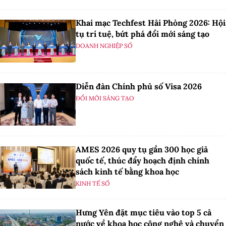
Khai mạc Techfest Hải Phòng 2026: Hội
tụ trí tuệ, bứt phá đổi mới sáng tạo
DOANH NGHIỆP SỐ
Diễn đàn Chính phủ số Visa 2026
ĐỔI MỚI SÁNG TẠO
AMES 2026 quy tụ gần 300 học giả
quốc tế, thúc đẩy hoạch định chính
sách kinh tế bằng khoa học
KINH TẾ SỐ
Hưng Yên đặt mục tiêu vào top 5 cả
nước về khoa học công nghệ và chuyển