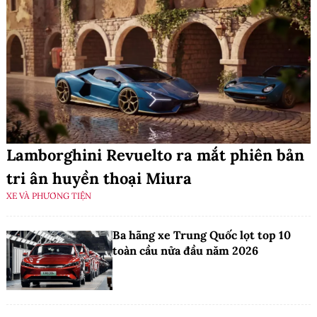
Lamborghini Revuelto ra mắt phiên bản
tri ân huyền thoại Miura
XE VÀ PHƯƠNG TIỆN
Ba hãng xe Trung Quốc lọt top 10
toàn cầu nửa đầu năm 2026