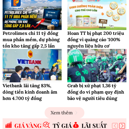
Petrolimex chi 11 tỷ đồng
Hoan TT bị phạt 200 triệu
mua phần mềm, dự phòng
đồng vì quảng cáo '100%
tồn kho tăng gấp 2,5 lần
nguyên liệu hữu cơ'
Vietbank lãi tăng 83%,
Grab bị xử phạt 1,36 tỷ
dòng tiền kinh doanh âm
đồng do vi phạm quy định
hơn 4.700 tỷ đồng
bảo vệ người tiêu dùng
Xem thêm
GIÁ VÀNG
TỶ GIÁ
LÃI SUẤT