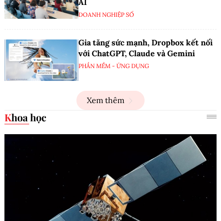
AI
DOANH NGHIỆP SỐ
Gia tăng sức mạnh, Dropbox kết nối
với ChatGPT, Claude và Gemini
PHẦN MỀM - ỨNG DỤNG
Xem thêm
Khoa học