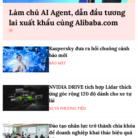
Làm chủ AI Agent, dẫn đầu tương
lai xuất khẩu cùng Alibaba.com
AI
Kaspersky đưa ra hồi chuông cảnh
báo mới
BẢO MẬT
NVIDIA DRIVE tích hợp Lidar thích
ứng góc rộng 120 độ dành cho xe tự
lái
XE VÀ PHƯƠNG TIỆN
Đào tạo nhân lực trở thành chìa khóa
để doanh nghiệp khai thác hiệu quả