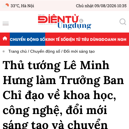
33°C,
Hà Nội
Chủ nhật 09/08/2026 10:35
CHUYỂN ĐỘNG SỐ
KINH TẾ SỐ
ĐIỆN TỬ TIÊU DÙNG
DOANH NGHIỆ
Trang chủ
Chuyển động số
Đổi mới sáng tạo
Thủ tướng Lê Minh
Hưng làm Trưởng Ban
Chỉ đạo về khoa học,
công nghệ, đổi mới
sáng tạo và chuyển