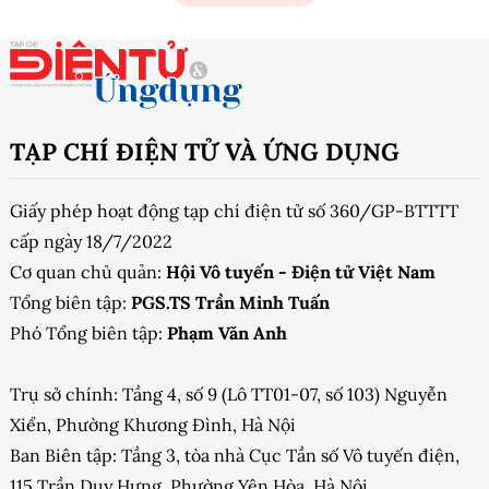
TẠP CHÍ ĐIỆN TỬ VÀ ỨNG DỤNG
Giấy phép hoạt động tạp chí điện tử số 360/GP-BTTTT
cấp ngày 18/7/2022
Cơ quan chủ quản:
Hội Vô tuyến - Điện tử Việt Nam
Tổng biên tập:
PGS.TS Trần Minh Tuấn
Phó Tổng biên tập:
Phạm Văn Anh
Trụ sở chính: Tầng 4, số 9 (Lô TT01-07, số 103) Nguyễn
Xiển, Phường Khương Đình, Hà Nội
Ban Biên tập: Tầng 3, tòa nhà Cục Tần số Vô tuyến điện,
115 Trần Duy Hưng, Phường Yên Hòa, Hà Nội