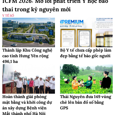
ICFM 2026: Mở lối phát triển Y học bào
thai trong kỷ nguyên mới
Y TẾ SỐ
Thành lập Khu Công nghệ
Bộ Y tế chưa cấp phép làm
cao tỉnh Hưng Yên rộng
đẹp bằng tế bào gốc người
496,1 ha
Hoàn thành giải phóng
Thái Nguyên đưa 149 vùng
mặt bằng và khởi công dự
chè lên bản đồ số bằng
án xây dựng Bệnh viện
GPS
Mắt thành phố Hà Nội