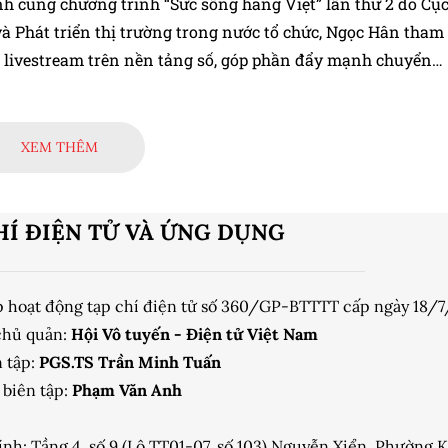
h cùng chương trình “Sức sống hàng Việt” lần thứ 2 do Cụ
và Phát triển thị trường trong nước tổ chức, Ngọc Hân tham
n livestream trên nền tảng số, góp phần đẩy mạnh chuyển
ết nối doanh nghiệp Việt với người tiêu dùng.
XEM THÊM
HÍ ĐIỆN TỬ VÀ ỨNG DỤNG
p hoạt động tạp chí điện tử số 360/GP-BTTTT cấp ngày 18/
chủ quản:
Hội Vô tuyến - Điện tử Việt Nam
 tập:
PGS.TS Trần Minh Tuấn
biên tập:
Phạm Văn Anh
ính: Tầng 4, số 9 (Lô TT01-07, số 103) Nguyễn Xiển, Phường