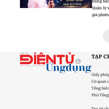
Đồng hàn
Quản lý 
gia phiê
đổi số, k
TẠP C
Giấy phé
Cơ quan 
Tổng biên
Phó Tổng 
Trụ sở ch