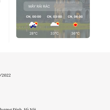
c
MÂY RẢI RÁC
CN, 00:00
CN, 03:00
CN, 06:00
CN, 09:00
28°C
33°C
36°C
36°C
7/2022
 Khương Đình, Hà Nội