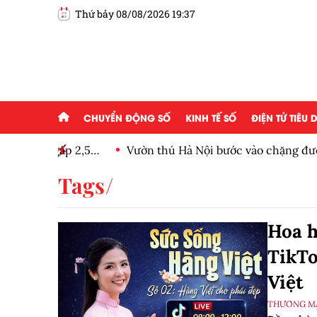
Thứ bảy 08/08/2026 19:37
CHUYỂN ĐỘNG SỐ
KINH TẾ SỐ
ĐIỆN TỬ TIÊU
ăng gấp 2,5
Vườn thú Hà Nội bước vào chặng đường ph
Tags
Hoa h
TikTo
Việt
THƯƠNG MẠ