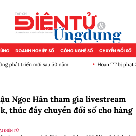
 DÙNG
DOANH NGHIỆP SỐ
CÔNG NGHỆ SỐ
CHUYỂN ĐỔI SỐ
át triển mới sau 50 năm
Hoan TT bị phạt 200 tr
ậu Ngọc Hân tham gia livestream
k, thúc đẩy chuyển đổi số cho hàng
I ĐIỆN TỬ