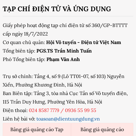
TẠP CHÍ ĐIỆN TỬ VÀ ỨNG DỤNG
Giấy phép hoạt động tạp chí điện tử số 360/GP-BTTTT
cấp ngày 18/7/2022
Cơ quan chủ quản:
Hội Vô tuyến - Điện tử Việt Nam
Tổng biên tập:
PGS.TS Trần Minh Tuấn
Phó Tổng biên tập:
Phạm Văn Anh
Trụ sở chính: Tầng 4, số 9 (Lô TT01-07, số 103) Nguyễn
Xiển, Phường Khương Đình, Hà Nội
Ban Biên tập: Tầng 3, tòa nhà Cục Tần số Vô tuyến điện,
115 Trần Duy Hưng, Phường Yên Hòa, Hà Nội
Điện thoại:
024 8587 7779
/
0936 55 99 55
Liên hệ bài vở:
toasoan@dientuungdung.vn
Bảng giá quảng cáo Tạp
Bảng giá quảng cáo