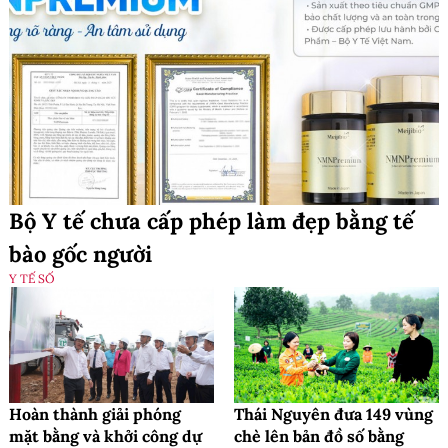
Bộ Y tế chưa cấp phép làm đẹp bằng tế
bào gốc người
Y TẾ SỐ
Hoàn thành giải phóng
Thái Nguyên đưa 149 vùng
mặt bằng và khởi công dự
chè lên bản đồ số bằng