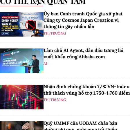
CÓ THỂ BẠN QUAN TÂM
Ủy ban Cạnh tranh Quốc gia xử phạt
Công ty Cosmos Japan Creation vì
thông tin gây nhầm lẫn
THỊ TRƯỜNG
Làm chủ AI Agent, dẫn đầu tương lai
xuất khẩu cùng Alibaba.com
AI
Nhận định chứng khoán 7/8: VN-Index
thử thách vùng hỗ trợ 1.750-1.760 điểm
THỊ TRƯỜNG
Quỹ UMMF của UOBAM chào bán
chứng chỉ quỹ, mức mua tối thiểu