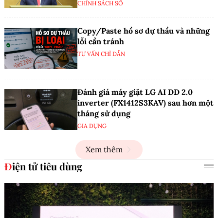
CHÍNH SÁCH SỐ
Copy/Paste hồ sơ dự thầu và những
lỗi cần tránh
TƯ VẤN CHỈ DẪN
Đánh giá máy giặt LG AI DD 2.0
inverter (FX1412S3KAV) sau hơn một
tháng sử dụng
GIA DỤNG
Xem thêm
Điện tử tiêu dùng