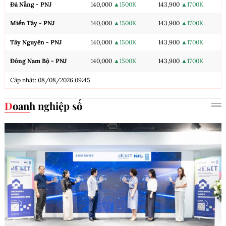
Đà Nẵng - PNJ
140,000
▲1500K
143,900
▲1700K
Miền Tây - PNJ
140,000
▲1500K
143,900
▲1700K
Tây Nguyên - PNJ
140,000
▲1500K
143,900
▲1700K
Đông Nam Bộ - PNJ
140,000
▲1500K
143,900
▲1700K
Cập nhật: 08/08/2026 09:45
Doanh nghiệp số