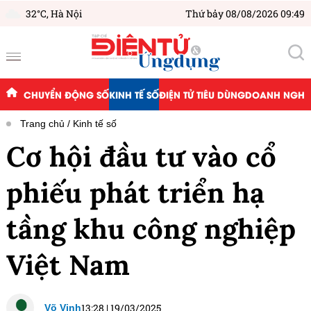
32°C,
Hà Nội
Thứ bảy 08/08/2026 09:49
CHUYỂN ĐỘNG SỐ
KINH TẾ SỐ
ĐIỆN TỬ TIÊU DÙNG
DOANH NGHIỆ
Trang chủ
Kinh tế số
Cơ hội đầu tư vào cổ
phiếu phát triển hạ
tầng khu công nghiệp
Việt Nam
13:28
|
19/03/2025
Võ Vinh