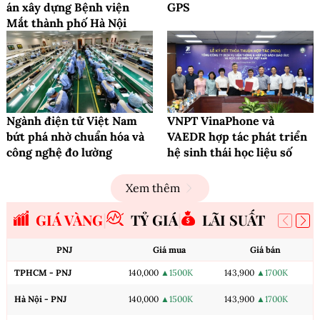
án xây dựng Bệnh viện
GPS
Mắt thành phố Hà Nội
Ngành điện tử Việt Nam
VNPT VinaPhone và
bứt phá nhờ chuẩn hóa và
VAEDR hợp tác phát triển
công nghệ đo lường
hệ sinh thái học liệu số
Xem thêm
GIÁ VÀNG
TỶ GIÁ
LÃI SUẤT
PNJ
Giá mua
Giá bán
TPHCM - PNJ
140,000
▲1500K
143,900
▲1700K
Hà Nội - PNJ
140,000
▲1500K
143,900
▲1700K