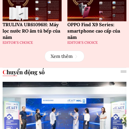
TRULIVA UR61096H: Máy
OPPO Find X9 Series:
lọc nước RO âm tủ bếp của
smartphone cao cấp của
năm
năm
EDITOR'S CHOICE
EDITOR'S CHOICE
Xem thêm
Chuyển động số