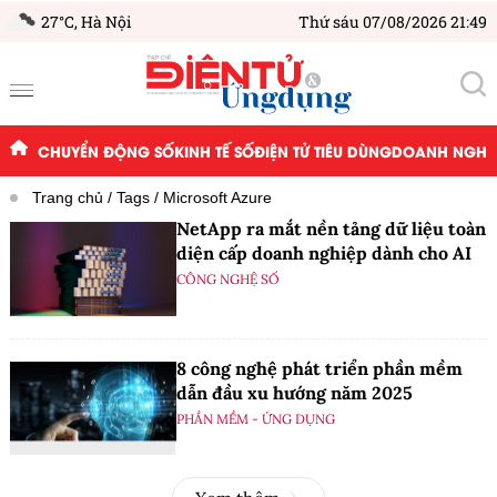
27°C,
Hà Nội
Thứ sáu 07/08/2026 21:49
CHUYỂN ĐỘNG SỐ
KINH TẾ SỐ
ĐIỆN TỬ TIÊU DÙNG
DOANH NGHIỆ
Trang chủ
Tags
Microsoft Azure
NetApp ra mắt nền tảng dữ liệu toàn
diện cấp doanh nghiệp dành cho AI
CÔNG NGHỆ SỐ
8 công nghệ phát triển phần mềm
dẫn đầu xu hướng năm 2025
PHẦN MỀM - ỨNG DỤNG