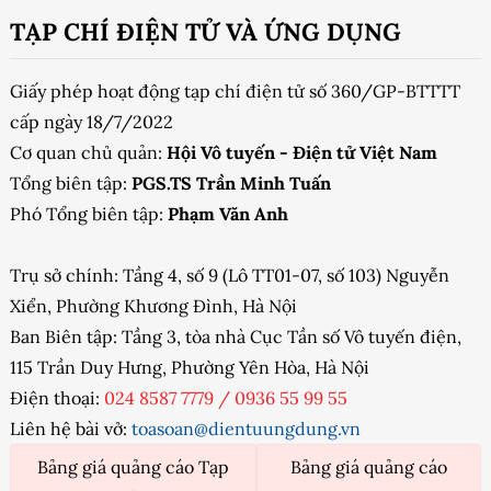
TẠP CHÍ ĐIỆN TỬ VÀ ỨNG DỤNG
Giấy phép hoạt động tạp chí điện tử số 360/GP-BTTTT
cấp ngày 18/7/2022
Cơ quan chủ quản:
Hội Vô tuyến - Điện tử Việt Nam
Tổng biên tập:
PGS.TS Trần Minh Tuấn
Phó Tổng biên tập:
Phạm Văn Anh
Trụ sở chính: Tầng 4, số 9 (Lô TT01-07, số 103) Nguyễn
Xiển, Phường Khương Đình, Hà Nội
Ban Biên tập: Tầng 3, tòa nhà Cục Tần số Vô tuyến điện,
115 Trần Duy Hưng, Phường Yên Hòa, Hà Nội
Điện thoại:
024 8587 7779
/
0936 55 99 55
Liên hệ bài vở:
toasoan@dientuungdung.vn
Bảng giá quảng cáo Tạp
Bảng giá quảng cáo