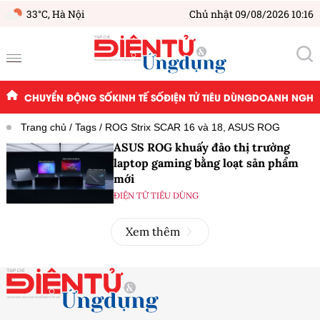
33°C,
Hà Nội
Chủ nhật 09/08/2026 10:16
CHUYỂN ĐỘNG SỐ
KINH TẾ SỐ
ĐIỆN TỬ TIÊU DÙNG
DOANH NGHIỆ
Trang chủ
Tags
ROG Strix SCAR 16 và 18, ASUS ROG
ASUS ROG khuấy đảo thị trường
laptop gaming bằng loạt sản phẩm
mới
ĐIỆN TỬ TIÊU DÙNG
Xem thêm