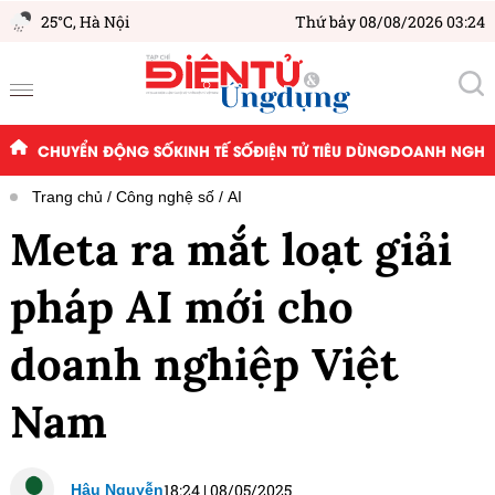
25°C,
Hà Nội
Thứ bảy 08/08/2026 03:24
CHUYỂN ĐỘNG SỐ
KINH TẾ SỐ
ĐIỆN TỬ TIÊU DÙNG
DOANH NGHIỆ
Trang chủ
Công nghệ số
AI
Meta ra mắt loạt giải
pháp AI mới cho
doanh nghiệp Việt
Nam
18:24
|
08/05/2025
Hậu Nguyễn