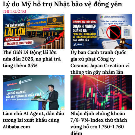
Lý do Mỹ hỗ trợ Nhật bảo vệ đồng yên
THỊ TRƯỜNG
Thế Giới Di Động lãi lớn
Ủy ban Cạnh tranh Quốc
nửa đầu 2026, nợ phải trả
gia xử phạt Công ty
tăng thêm 35%
Cosmos Japan Creation vì
thông tin gây nhầm lẫn
Làm chủ AI Agent, dẫn đầu
Nhận định chứng khoán
tương lai xuất khẩu cùng
7/8: VN-Index thử thách
Alibaba.com
vùng hỗ trợ 1.750-1.760
điểm