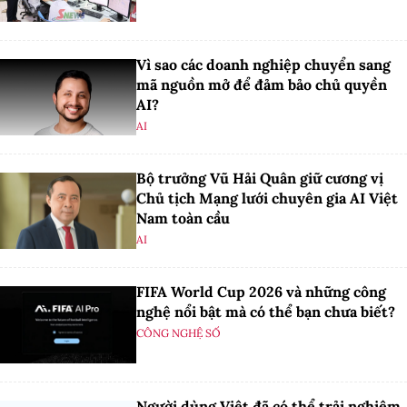
Vì sao các doanh nghiệp chuyển sang
mã nguồn mở để đảm bảo chủ quyền
AI?
AI
Bộ trưởng Vũ Hải Quân giữ cương vị
Chủ tịch Mạng lưới chuyên gia AI Việt
Nam toàn cầu
AI
FIFA World Cup 2026 và những công
nghệ nổi bật mà có thể bạn chưa biết?
CÔNG NGHỆ SỐ
Người dùng Việt đã có thể trải nghiệm