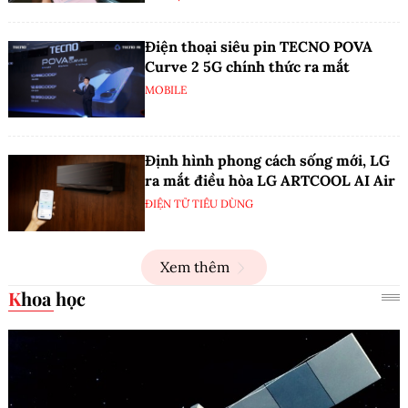
Điện thoại siêu pin TECNO POVA
Curve 2 5G chính thức ra mắt
MOBILE
Định hình phong cách sống mới, LG
ra mắt điều hòa LG ARTCOOL AI Air
ĐIỆN TỬ TIÊU DÙNG
Xem thêm
Khoa học