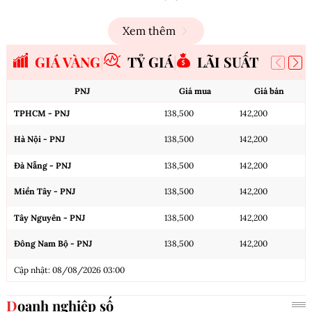
Xem thêm
GIÁ VÀNG
TỶ GIÁ
LÃI SUẤT
PNJ
Giá mua
Giá bán
TPHCM - PNJ
138,500
142,200
Hà Nội - PNJ
138,500
142,200
Đà Nẵng - PNJ
138,500
142,200
Miền Tây - PNJ
138,500
142,200
Tây Nguyên - PNJ
138,500
142,200
Đông Nam Bộ - PNJ
138,500
142,200
Cập nhật: 08/08/2026 03:00
Doanh nghiệp số