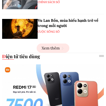
CHÍNH SÁCH SỐ
Vu Lan Bồn, mùa hiếu hạnh trở về
trong mỗi người
CUỘC SỐNG SỐ
Xem thêm
Điện tử tiêu dùng