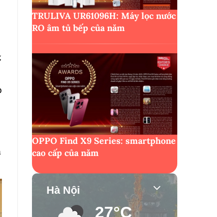
TRULIVA UR61096H: Máy lọc nước
RO âm tủ bếp của năm
,
p
OPPO Find X9 Series: smartphone
à
cao cấp của năm
Hà Nội
27°C