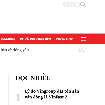
GAMING
XE VÀ PHƯƠNG TIỆN
KHOA HỌC
ệ đồng yên
Bộ Y tế 
ĐỌC NHIỀU
Lý do Vingroup đặt tên sân
vận động là VinFast
2