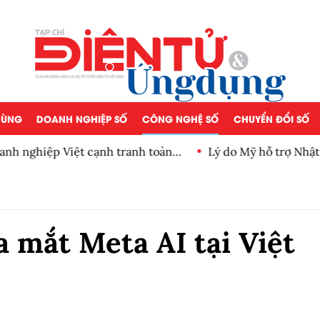
 DÙNG
DOANH NGHIỆP SỐ
CÔNG NGHỆ SỐ
CHUYỂN ĐỔI SỐ
iệp Việt cạnh tranh toàn
Lý do Mỹ hỗ trợ Nhật bảo v
a mắt Meta AI tại Việt