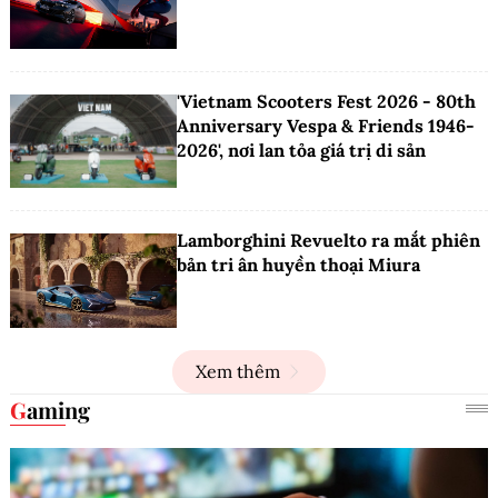
'Vietnam Scooters Fest 2026 - 80th
Anniversary Vespa & Friends 1946-
2026', nơi lan tỏa giá trị di sản
Lamborghini Revuelto ra mắt phiên
bản tri ân huyền thoại Miura
Xem thêm
Gaming