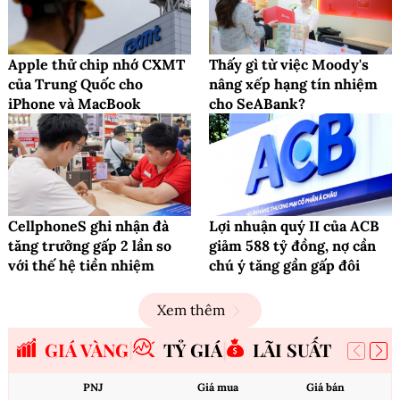
Apple thử chip nhớ CXMT
Thấy gì từ việc Moody's
của Trung Quốc cho
nâng xếp hạng tín nhiệm
iPhone và MacBook
cho SeABank?
CellphoneS ghi nhận đà
Lợi nhuận quý II của ACB
tăng trưởng gấp 2 lần so
giảm 588 tỷ đồng, nợ cần
với thế hệ tiền nhiệm
chú ý tăng gần gấp đôi
Xem thêm
GIÁ VÀNG
TỶ GIÁ
LÃI SUẤT
PNJ
Giá mua
Giá bán