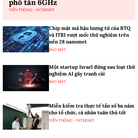
phổ tần 6GHz
VIỄN THÔNG - INTERNET
Chip mật mã hậu lượng tử của BTQ
và ITRI vượt mốc thử nghiệm trên
nền 28 nanomet
BẢO MẬT
Một startup Israel đứng sau loạt thử
nghiệm AI gây tranh cãi
BẢO MẬT
Miễn kiểm tra thực tế tần số ba năm
cho tổ chức, cá nhân tuân thủ tốt
VIỄN THÔNG - INTERNET