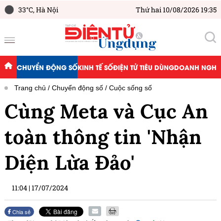
33°C,
Hà Nội
Thứ hai 10/08/2026 19:35
CHUYỂN ĐỘNG SỐ
KINH TẾ SỐ
ĐIỆN TỬ TIÊU DÙNG
DOANH NGHIỆ
Trang chủ
Chuyển động số
Cuộc sống số
Cùng Meta và Cục An
toàn thông tin 'Nhận
Diện Lừa Đảo'
11:04
|
17/07/2024
Chia sẻ