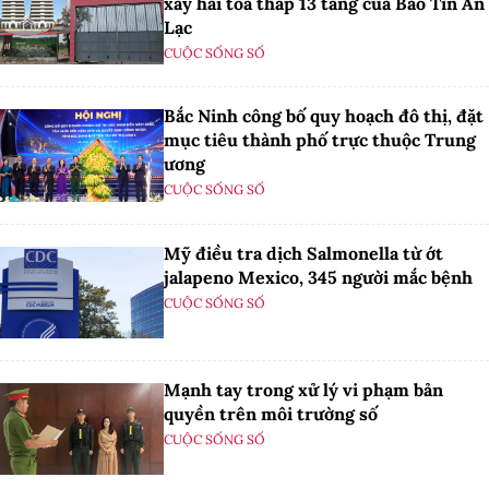
xây hai tòa tháp 13 tầng của Bảo Tín An
Lạc
CUỘC SỐNG SỐ
Bắc Ninh công bố quy hoạch đô thị, đặt
mục tiêu thành phố trực thuộc Trung
ương
CUỘC SỐNG SỐ
Mỹ điều tra dịch Salmonella từ ớt
jalapeno Mexico, 345 người mắc bệnh
CUỘC SỐNG SỐ
Mạnh tay trong xử lý vi phạm bản
quyền trên môi trường số
CUỘC SỐNG SỐ