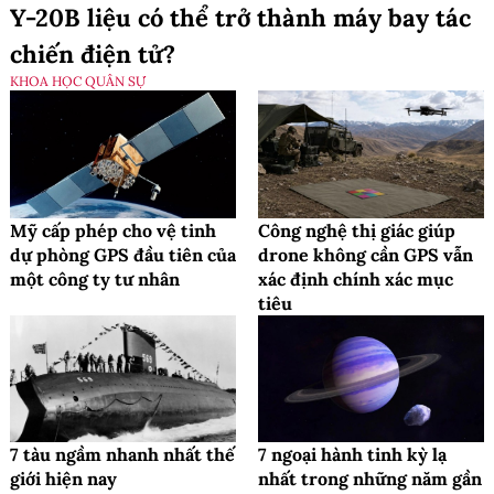
Y-20B liệu có thể trở thành máy bay tác
chiến điện tử?
KHOA HỌC QUÂN SỰ
Mỹ cấp phép cho vệ tinh
Công nghệ thị giác giúp
dự phòng GPS đầu tiên của
drone không cần GPS vẫn
một công ty tư nhân
xác định chính xác mục
tiêu
7 tàu ngầm nhanh nhất thế
7 ngoại hành tinh kỳ lạ
giới hiện nay
nhất trong những năm gần