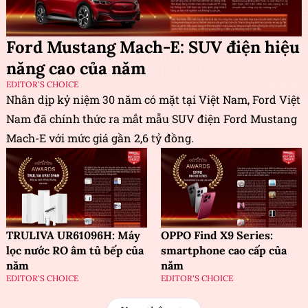
Ford Mustang Mach-E: SUV điện hiệu
năng cao của năm
EDITOR'S CHOICE
Nhân dịp kỷ niệm 30 năm có mặt tại Việt Nam, Ford Việt
Nam đã chính thức ra mắt mẫu SUV điện Ford Mustang
Mach-E với mức giá gần 2,6 tỷ đồng.
TRULIVA UR61096H: Máy
OPPO Find X9 Series:
lọc nước RO âm tủ bếp của
smartphone cao cấp của
năm
năm
EDITOR'S CHOICE
EDITOR'S CHOICE