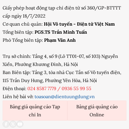
Giấy phép hoạt động tạp chí điện tử số 360/GP-BTTTT
cấp ngày 18/7/2022
Cơ quan chủ quản:
Hội Vô tuyến - Điện tử Việt Nam
Tổng biên tập:
PGS.TS Trần Minh Tuấn
Phó Tổng biên tập:
Phạm Văn Anh
Trụ sở chính: Tầng 4, số 9 (Lô TT01-07, số 103) Nguyễn
Xiển, Phường Khương Đình, Hà Nội
Ban Biên tập: Tầng 3, tòa nhà Cục Tần số Vô tuyến điện,
115 Trần Duy Hưng, Phường Yên Hòa, Hà Nội
Điện thoại:
024 8587 7779
/
0936 55 99 55
Liên hệ bài vở:
toasoan@dientuungdung.vn
Bảng giá quảng cáo Tạp
Bảng giá quảng cáo
chí In
Online