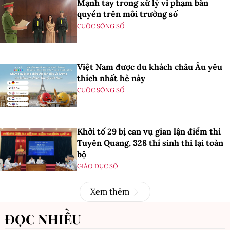
Mạnh tay trong xử lý vi phạm bản
quyền trên môi trường số
CUỘC SỐNG SỐ
Việt Nam được du khách châu Âu yêu
thích nhất hè này
CUỘC SỐNG SỐ
Khởi tố 29 bị can vụ gian lận điểm thi
Tuyên Quang, 328 thí sinh thi lại toàn
bộ
GIÁO DỤC SỐ
Xem thêm
ĐỌC NHIỀU