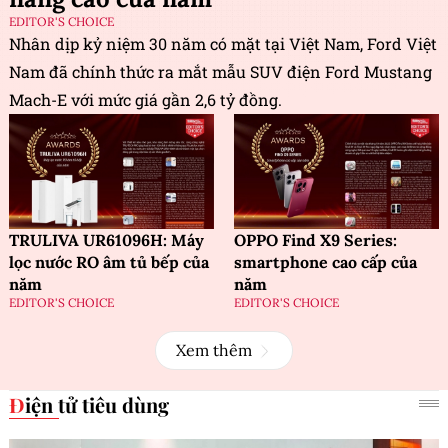
EDITOR'S CHOICE
Nhân dịp kỷ niệm 30 năm có mặt tại Việt Nam, Ford Việt
Nam đã chính thức ra mắt mẫu SUV điện Ford Mustang
Mach-E với mức giá gần 2,6 tỷ đồng.
TRULIVA UR61096H: Máy
OPPO Find X9 Series:
lọc nước RO âm tủ bếp của
smartphone cao cấp của
năm
năm
EDITOR'S CHOICE
EDITOR'S CHOICE
Xem thêm
Điện tử tiêu dùng