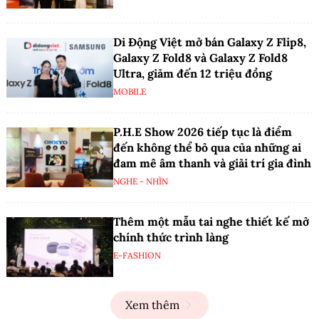
Di Động Việt mở bán Galaxy Z Flip8,
Galaxy Z Fold8 và Galaxy Z Fold8
Ultra, giảm đến 12 triệu đồng
MOBILE
P.H.E Show 2026 tiếp tục là điểm
đến không thể bỏ qua của những ai
đam mê âm thanh và giải trí gia đình
NGHE - NHÌN
Thêm một mẫu tai nghe thiết kế mở
chính thức trình làng
E-FASHION
Xem thêm