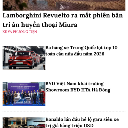
Lamborghini Revuelto ra mắt phiên bản
tri ân huyền thoại Miura
XE VÀ PHƯƠNG TIỆN
Ba hãng xe Trung Quốc lọt top 10
toàn cầu nửa đầu năm 2026
BYD Việt Nam khai trương
Showroom BYD HTA Hà Đông
Ronaldo lần đầu hé lộ gara siêu xe
trị giá hàng triệu USD