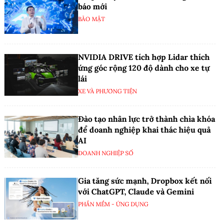
báo mới
BẢO MẬT
NVIDIA DRIVE tích hợp Lidar thích
ứng góc rộng 120 độ dành cho xe tự
lái
XE VÀ PHƯƠNG TIỆN
Đào tạo nhân lực trở thành chìa khóa
để doanh nghiệp khai thác hiệu quả
AI
DOANH NGHIỆP SỐ
Gia tăng sức mạnh, Dropbox kết nối
với ChatGPT, Claude và Gemini
PHẦN MỀM - ỨNG DỤNG