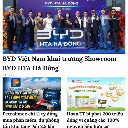
BYD Việt Nam khai trương Showroom
BYD HTA Hà Đông
XE 365
Petrolimex chi 11 tỷ đồng
Hoan TT bị phạt 200 triệu
mua phần mềm, dự phòng
đồng vì quảng cáo '100%
tồn kho tăng gấp 2,5 lần
nguyên liệu hữu cơ'