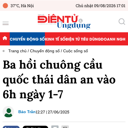
37°C,
Hà Nội
Chủ nhật 09/08/2026 17:01
CHUYỂN ĐỘNG SỐ
KINH TẾ SỐ
ĐIỆN TỬ TIÊU DÙNG
DOANH NGHIỆ
Trang chủ
Chuyển động số
Cuộc sống số
Ba hồi chuông cầu
quốc thái dân an vào
6h ngày 1-7
12:27
|
27/06/2025
Bảo Trân