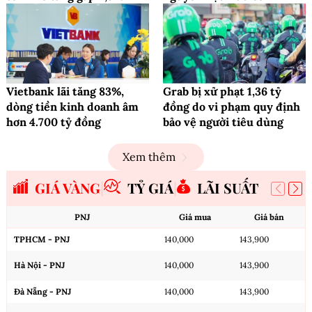
Vietbank lãi tăng 83%,
Grab bị xử phạt 1,36 tỷ
dòng tiền kinh doanh âm
đồng do vi phạm quy định
hơn 4.700 tỷ đồng
bảo vệ người tiêu dùng
Xem thêm
GIÁ VÀNG
TỶ GIÁ
LÃI SUẤT
PNJ
Giá mua
Giá bán
TPHCM - PNJ
140,000
143,900
Hà Nội - PNJ
140,000
143,900
Đà Nẵng - PNJ
140,000
143,900