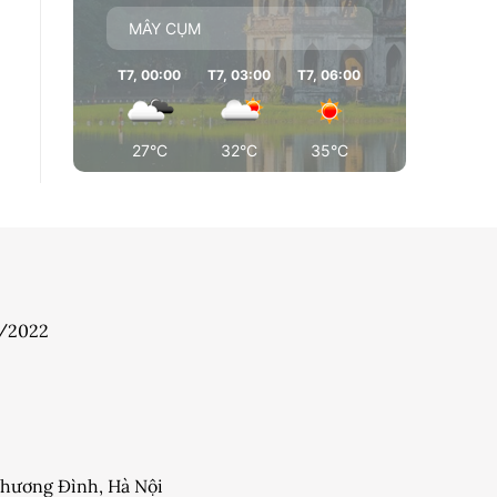
MÂY CỤM
T7, 00:00
T7, 03:00
T7, 06:00
T7, 09:00
T7
27°C
32°C
35°C
35°C
7/2022
 Khương Đình, Hà Nội