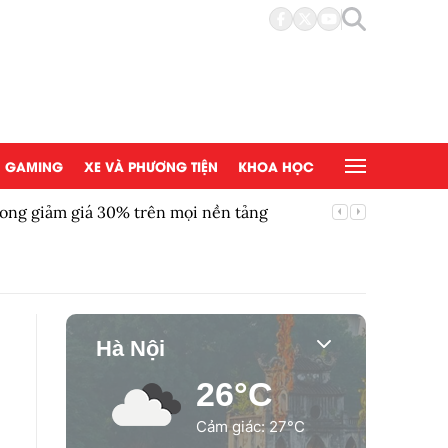
GAMING
XE VÀ PHƯƠNG TIỆN
KHOA HỌC
ong giảm giá 30% trên mọi nền tảng
Chứng kh
Hà Nội
26°C
Cảm giác: 27°C