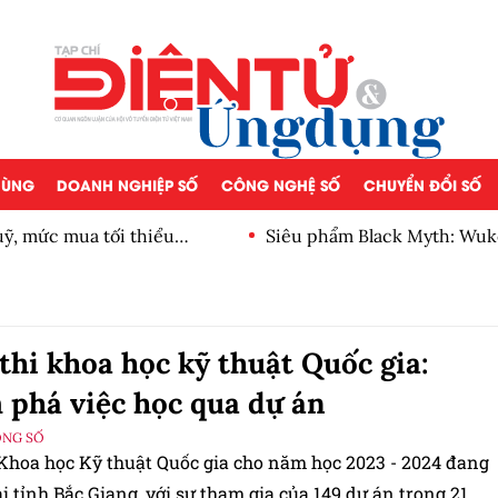
 DÙNG
DOANH NGHIỆP SỐ
CÔNG NGHỆ SỐ
CHUYỂN ĐỔI SỐ
, mức mua tối thiểu
Siêu phẩm Black Myth: Wuk
thi khoa học kỹ thuật Quốc gia:
phá việc học qua dự án
ỘNG SỐ
 Khoa học Kỹ thuật Quốc gia cho năm học 2023 - 2024 đang
ại tỉnh Bắc Giang, với sự tham gia của 149 dự án trong 21