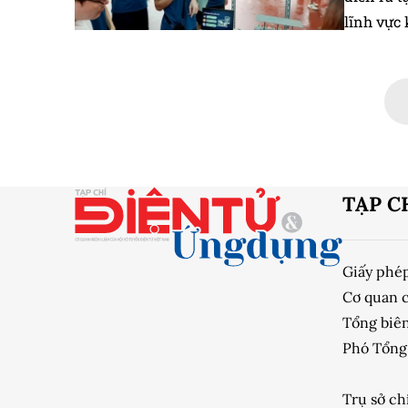
lĩnh vực
TẠP C
Giấy phé
Cơ quan 
Tổng biên
Phó Tổng 
Trụ sở ch