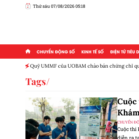
Thứ sáu 07/08/2026 05:18
CHUYỂN ĐỘNG SỐ
KINH TẾ SỐ
ĐIỆN TỬ TIÊU
Việt
Quỹ UMMF của UOBAM chào bán chứng chỉ quỹ
100.000 đồng
Tags
Cuộc 
Khám 
CHUYỂN Đ
Cuộc thi
diễn ra t