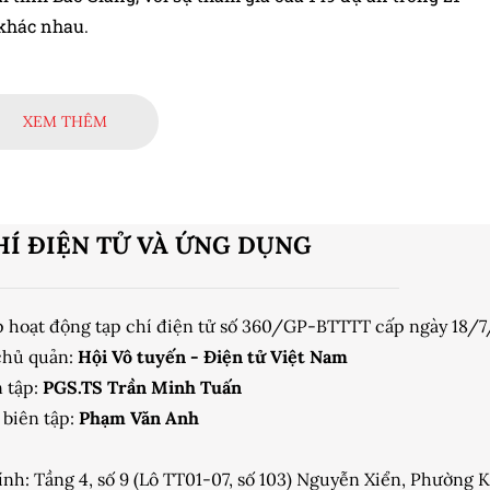
 khác nhau.
XEM THÊM
HÍ ĐIỆN TỬ VÀ ỨNG DỤNG
p hoạt động tạp chí điện tử số 360/GP-BTTTT cấp ngày 18/
chủ quản:
Hội Vô tuyến - Điện tử Việt Nam
 tập:
PGS.TS Trần Minh Tuấn
biên tập:
Phạm Văn Anh
ính: Tầng 4, số 9 (Lô TT01-07, số 103) Nguyễn Xiển, Phường