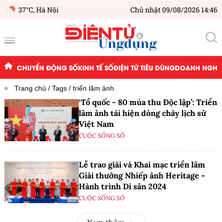
37°C,
Hà Nội
Chủ nhật 09/08/2026 14:46
CHUYỂN ĐỘNG SỐ
KINH TẾ SỐ
ĐIỆN TỬ TIÊU DÙNG
DOANH NGHIỆ
Trang chủ
Tags
triển lãm ảnh
‘Tổ quốc - 80 mùa thu Độc lập’: Triển
lãm ảnh tái hiện dòng chảy lịch sử
Việt Nam
CUỘC SỐNG SỐ
Lễ trao giải và Khai mạc triển lãm
Giải thưởng Nhiếp ảnh Heritage -
Hành trình Di sản 2024
CUỘC SỐNG SỐ