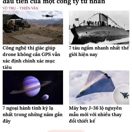
đầu tiên của một công ty tư nhân
VŨ TRỤ - THIÊN VĂN
Công nghệ thị giác giúp
7 tàu ngầm nhanh nhất thế
drone không cần GPS vẫn
giới hiện nay
xác định chính xác mục
tiêu
7 ngoại hành tinh kỳ lạ
Máy bay J-36 lộ nguyên
nhất trong những năm gần
mẫu mới với nhiều thay
đây
đổi thiết kế