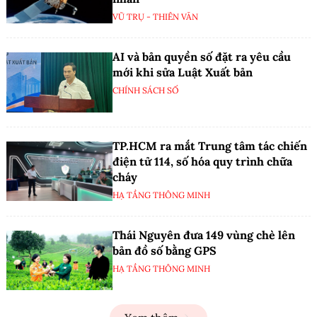
VŨ TRỤ - THIÊN VĂN
AI và bản quyền số đặt ra yêu cầu
mới khi sửa Luật Xuất bản
CHÍNH SÁCH SỐ
TP.HCM ra mắt Trung tâm tác chiến
điện tử 114, số hóa quy trình chữa
cháy
HẠ TẦNG THÔNG MINH
Thái Nguyên đưa 149 vùng chè lên
bản đồ số bằng GPS
HẠ TẦNG THÔNG MINH