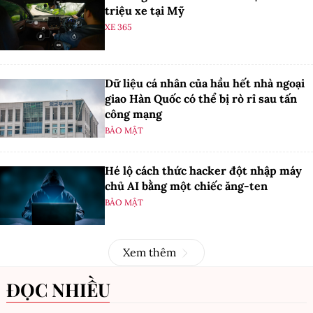
triệu xe tại Mỹ
XE 365
Dữ liệu cá nhân của hầu hết nhà ngoại
giao Hàn Quốc có thể bị rò rỉ sau tấn
công mạng
BẢO MẬT
Hé lộ cách thức hacker đột nhập máy
chủ AI bằng một chiếc ăng-ten
BẢO MẬT
Xem thêm
ĐỌC NHIỀU