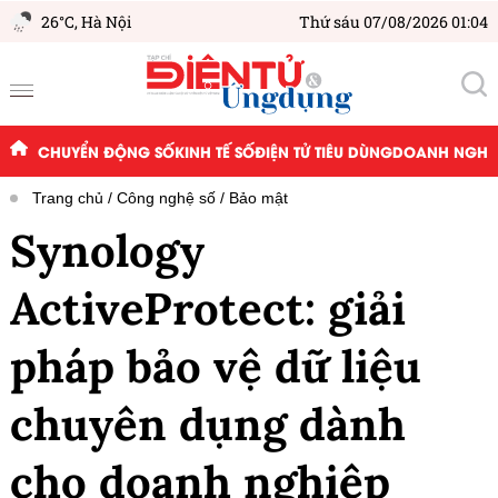
26°C,
Hà Nội
Thứ sáu 07/08/2026 01:04
CHUYỂN ĐỘNG SỐ
KINH TẾ SỐ
ĐIỆN TỬ TIÊU DÙNG
DOANH NGHIỆ
Trang chủ
Công nghệ số
Bảo mật
Synology
ActiveProtect: giải
pháp bảo vệ dữ liệu
chuyên dụng dành
cho doanh nghiệp