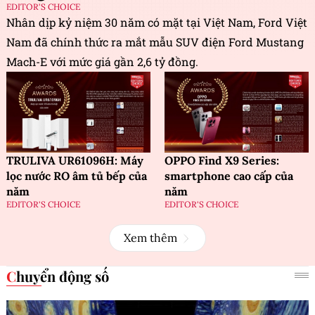
EDITOR'S CHOICE
Nhân dịp kỷ niệm 30 năm có mặt tại Việt Nam, Ford Việt
Nam đã chính thức ra mắt mẫu SUV điện Ford Mustang
Mach-E với mức giá gần 2,6 tỷ đồng.
TRULIVA UR61096H: Máy
OPPO Find X9 Series:
lọc nước RO âm tủ bếp của
smartphone cao cấp của
năm
năm
EDITOR'S CHOICE
EDITOR'S CHOICE
Xem thêm
Chuyển động số