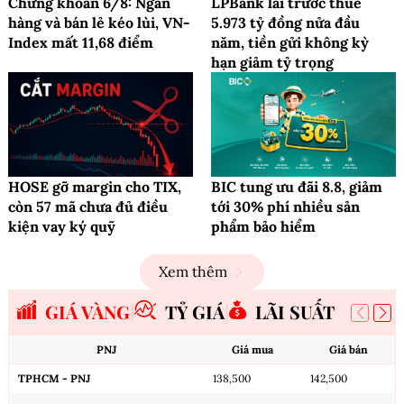
Chứng khoán 6/8: Ngân
LPBank lãi trước thuế
hàng và bán lẻ kéo lùi, VN-
5.973 tỷ đồng nửa đầu
Index mất 11,68 điểm
năm, tiền gửi không kỳ
hạn giảm tỷ trọng
HOSE gỡ margin cho TIX,
BIC tung ưu đãi 8.8, giảm
còn 57 mã chưa đủ điều
tới 30% phí nhiều sản
kiện vay ký quỹ
phẩm bảo hiểm
Xem thêm
GIÁ VÀNG
TỶ GIÁ
LÃI SUẤT
PNJ
Giá mua
Giá bán
TPHCM - PNJ
138,500
142,500