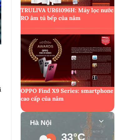
TRULIVA UR61096H: Máy lọc nước
RO âm tủ bếp của năm
i
OPPO Find X9 Series: smartphone
cao cấp của năm
Hà Nội
33°C