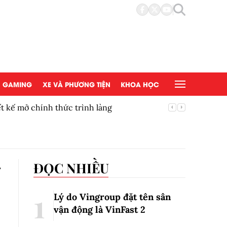
GAMING
XE VÀ PHƯƠNG TIỆN
KHOA HỌC
t kế mở chính thức trình làng
Thúc đẩy
mắt tại 
ĐỌC NHIỀU
Lý do Vingroup đặt tên sân
vận động là VinFast
2