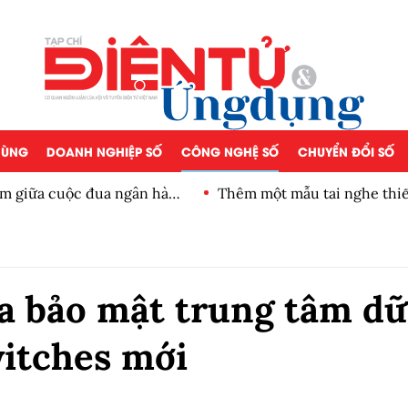
 DÙNG
DOANH NGHIỆP SỐ
CÔNG NGHỆ SỐ
CHUYỂN ĐỔI SỐ
iảm giữa cuộc đua ngân hàng
Thêm một mẫu tai nghe thiế
ĩa bảo mật trung tâm dữ
witches mới