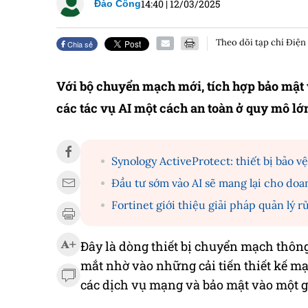
14:40
|
12/03/2025
Đào Công
Theo dõi tạp chí Điện
Chia sẻ
Với bộ chuyển mạch mới, tích hợp bảo mật 
các tác vụ AI một cách an toàn ở quy mô lớ
Synology ActiveProtect: thiết bị bảo v
Đầu tư sớm vào AI sẽ mang lại cho doan
Fortinet giới thiệu giải pháp quản lý r
Đây là dòng thiết bị chuyển mạch thôn
mắt nhờ vào những cải tiến thiết kế mạ
các dịch vụ mạng và bảo mật vào một gi