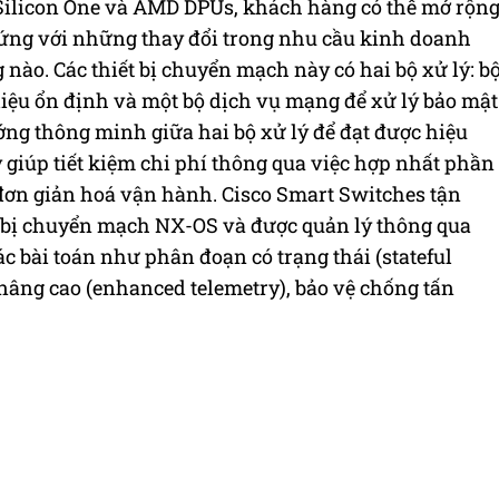
 Silicon One và AMD DPUs, khách hàng có thể mở rộn
ứng với những thay đổi trong nhu cầu kinh doanh
ào. Các thiết bị chuyển mạch này có hai bộ xử lý: b
liệu ổn định và một bộ dịch vụ mạng để xử lý bảo mật
g thông minh giữa hai bộ xử lý để đạt được hiệu
ày giúp tiết kiệm chi phí thông qua việc hợp nhất phần
đơn giản hoá vận hành. Cisco Smart Switches tận
ết bị chuyển mạch NX-OS và được quản lý thông qua
ác bài toán như phân đoạn có trạng thái (stateful
nâng cao (enhanced telemetry), bảo vệ chống tấn