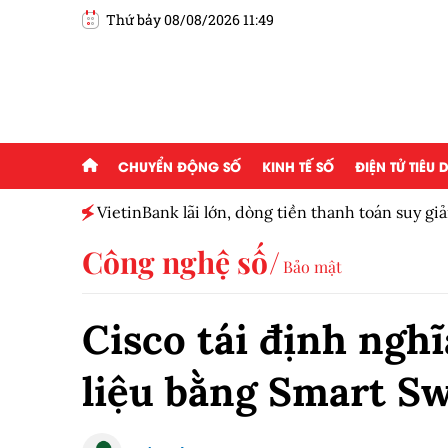
Thứ bảy 08/08/2026 11:49
CHUYỂN ĐỘNG SỐ
KINH TẾ SỐ
ĐIỆN TỬ TIÊU
 của
VietinBank lãi lớn, dòng tiền thanh toán suy g
số
Công nghệ số
Bảo mật
Cisco tái định ngh
liệu bằng Smart S