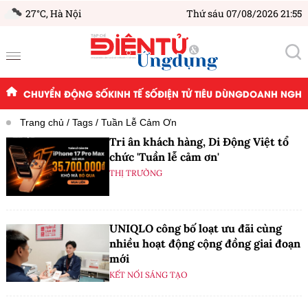
27°C,
Hà Nội
Thứ sáu 07/08/2026 21:55
CHUYỂN ĐỘNG SỐ
KINH TẾ SỐ
ĐIỆN TỬ TIÊU DÙNG
DOANH NGHIỆ
Trang chủ
Tags
Tuần Lễ Cảm Ơn
Tri ân khách hàng, Di Động Việt tổ
chức 'Tuần lễ cảm ơn'
THỊ TRƯỜNG
UNIQLO công bố loạt ưu đãi cùng
nhiều hoạt động cộng đồng giai đoạn
mới
KẾT NỐI SÁNG TẠO