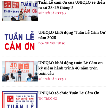
Tuần Lễ cảm ơn của UNIQLO sẽ diễn
ra từ 23-29 tháng 5
KẾT NỐI SÁNG TẠO
UNIQLO khởi động ‘Tuần Lễ Cảm Ơn’
năm 2025
DOANH NGHIỆP SỐ
UNIQLO khởi động tuần Lễ Cảm ơn
kỷ niệm hành trình 40 năm trên
toàn cầu
KẾT NỐI SÁNG TẠO
UNIQLO tổ chức Tuần Lễ Cảm Ơn
THỊ TRƯỜNG