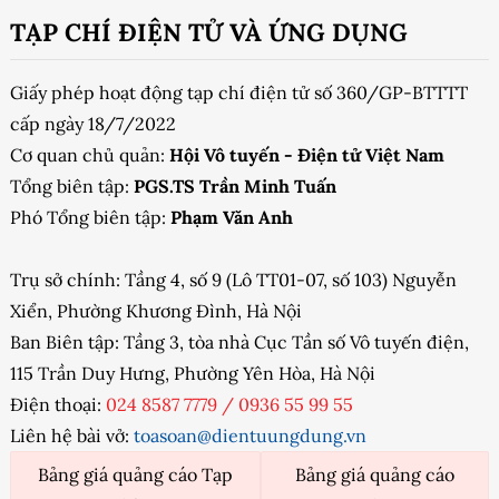
TẠP CHÍ ĐIỆN TỬ VÀ ỨNG DỤNG
Giấy phép hoạt động tạp chí điện tử số 360/GP-BTTTT
cấp ngày 18/7/2022
Cơ quan chủ quản:
Hội Vô tuyến - Điện tử Việt Nam
Tổng biên tập:
PGS.TS Trần Minh Tuấn
Phó Tổng biên tập:
Phạm Văn Anh
Trụ sở chính: Tầng 4, số 9 (Lô TT01-07, số 103) Nguyễn
Xiển, Phường Khương Đình, Hà Nội
Ban Biên tập: Tầng 3, tòa nhà Cục Tần số Vô tuyến điện,
115 Trần Duy Hưng, Phường Yên Hòa, Hà Nội
Điện thoại:
024 8587 7779
/
0936 55 99 55
Liên hệ bài vở:
toasoan@dientuungdung.vn
Bảng giá quảng cáo Tạp
Bảng giá quảng cáo