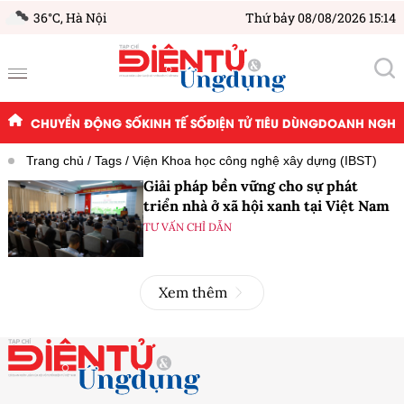
36°C,
Hà Nội
Thứ bảy 08/08/2026 15:14
CHUYỂN ĐỘNG SỐ
KINH TẾ SỐ
ĐIỆN TỬ TIÊU DÙNG
DOANH NGHIỆ
Trang chủ
Tags
Viện Khoa học công nghệ xây dựng (IBST)
Giải pháp bền vững cho sự phát
triển nhà ở xã hội xanh tại Việt Nam
TƯ VẤN CHỈ DẪN
Xem thêm