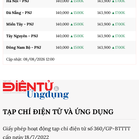
Hà Nội - PNJ
140,000
▲1500K
143,900
▲1700K
Đà Nẵng - PNJ
140,000
▲1500K
143,900
▲1700K
Miền Tây - PNJ
140,000
▲1500K
143,900
▲1700K
Tây Nguyên - PNJ
140,000
▲1500K
143,900
▲1700K
Đông Nam Bộ - PNJ
140,000
▲1500K
143,900
▲1700K
Cập nhật: 08/08/2026 12:00
TẠP CHÍ ĐIỆN TỬ VÀ ỨNG DỤNG
Giấy phép hoạt động tạp chí điện tử số 360/GP-BTTTT
cấp ngày 18/7/2022