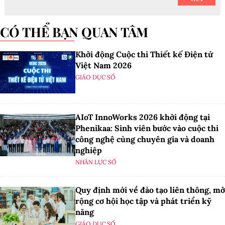
CÓ THỂ BẠN QUAN TÂM
Khởi động Cuộc thi Thiết kế Điện tử
Việt Nam 2026
GIÁO DỤC SỐ
AIoT InnoWorks 2026 khởi động tại
Phenikaa: Sinh viên bước vào cuộc thi
công nghệ cùng chuyên gia và doanh
nghiệp
NHÂN LỰC SỐ
Quy định mới về đào tạo liên thông, mở
rộng cơ hội học tập và phát triển kỹ
năng
GIÁO DỤC SỐ