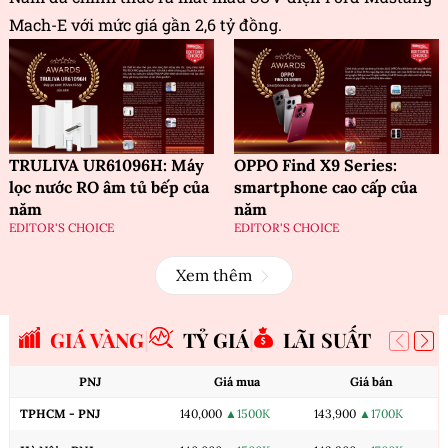
Mach-E với mức giá gần 2,6 tỷ đồng.
TRULIVA UR61096H: Máy
OPPO Find X9 Series:
lọc nước RO âm tủ bếp của
smartphone cao cấp của
năm
năm
EDITOR'S CHOICE
EDITOR'S CHOICE
Xem thêm
GIÁ VÀNG
TỶ GIÁ
LÃI SUẤT
PNJ
Giá mua
Giá bán
TPHCM - PNJ
140,000
▲1500K
143,900
▲1700K