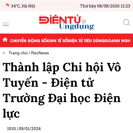
34°C,
Hà Nội
Thứ bảy 08/08/2026 12:23
CHUYỂN ĐỘNG SỐ
KINH TẾ SỐ
ĐIỆN TỬ TIÊU DÙNG
DOANH NGHIỆ
Trang chủ
RevNews
Thành lập Chi hội Vô
Tuyến - Điện tử
Trường Đại học Điện
lực
15:01
|
09/01/2024