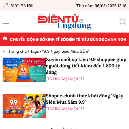
31°C,
Hà Nội
Thứ năm 06/08/2026 13:18
CHUYỂN ĐỘNG SỐ
KINH TẾ SỐ
ĐIỆN TỬ TIÊU DÙNG
DOANH NGHIỆ
Trang chủ
Tags
“9.9 Ngày Siêu Mua Sắm”
Xuyên suốt sự kiện 9.9 shoppee giúp
người dùng tiết kiệm đến 1.800 tỷ
đồng
THƯƠNG MẠI ĐIỆN TỬ
Shopee chính thức khởi động ‘Ngày
Siêu Mua Sắm 9.9’
THƯƠNG MẠI ĐIỆN TỬ