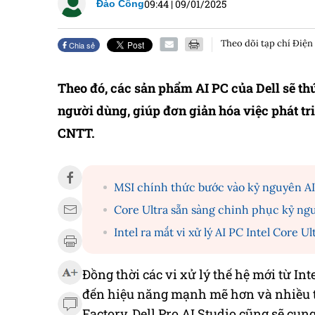
09:44
|
09/01/2025
Đào Công
Theo dõi tạp chí Điện
Chia sẻ
Theo đó, các sản phẩm AI PC của Dell sẽ th
người dùng, giúp đơn giản hóa việc phát tri
CNTT.
MSI chính thức bước vào kỷ nguyên AI 
Core Ultra sẵn sàng chinh phục kỷ ng
Intel ra mắt vi xử lý AI PC Intel Core 
Đồng thời các vi xử lý thế hệ mới từ I
đến hiệu năng mạnh mẽ hơn và nhiều tí
Factory, Dell Pro AI Studio cũng sẽ cun