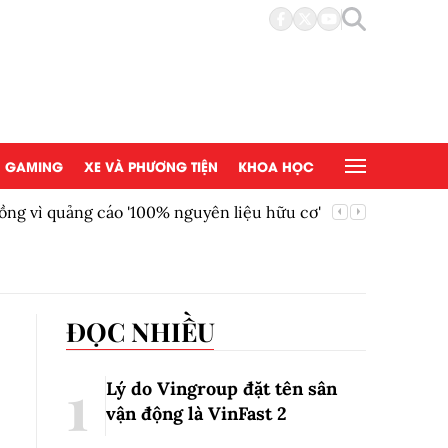
GAMING
XE VÀ PHƯƠNG TIỆN
KHOA HỌC
ồng vì quảng cáo '100% nguyên liệu hữu cơ'
AEON Việ
đồng tại
ĐỌC NHIỀU
Lý do Vingroup đặt tên sân
vận động là VinFast
2