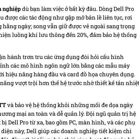
n nghiệp
dù bạn làm việc ở bất kỳ đâu. Dòng Dell Pro
ịu được các tác động như gập mở bản lề liên tục, rơi
g hằng ngày; song vẫn giữ được vẻ ngoài sang trọng
hiện luồng khí lưu thông đến 20%, đảm bảo hệ thống
vận hành trơn tru các ứng dụng đòi hỏi cấu hình
chỉnh các mô hình ngôn ngữ lớn bằng các mẫu máy
với hiệu năng hàng đầu và card đồ họa chuyên dụng.
ng vượt trội hơn thế hệ trước nhờ thiết kế tản nhiệ
NTT
và bảo vệ hệ thống khỏi những mối đe dọa ngày
hương mại an toàn và dễ quản lý. Đội ngũ quản trị hệ
 bị Dell Pro từ xa, bao gồm PC, màn hình, và các phụ
n diện này, Dell giúp các doanh nghiệp tiết kiệm chi