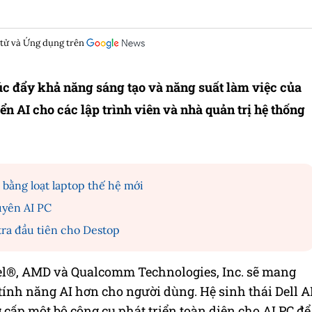
 tử và Ứng dụng trên
úc đẩy khả năng sáng tạo và năng suất làm việc của
ển AI cho các lập trình viên và nhà quản trị hệ thống
bằng loạt laptop thế hệ mới
uyên AI PC
Ultra đầu tiên cho Destop
ntel®, AMD và Qualcomm Technologies, Inc. sẽ mang
nh năng AI hơn cho người dùng. Hệ sinh thái Dell A
g cấp một bộ công cụ phát triển toàn diện cho AI PC để