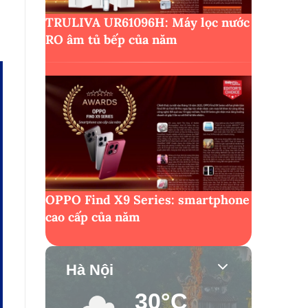
TRULIVA UR61096H: Máy lọc nước
RO âm tủ bếp của năm
OPPO Find X9 Series: smartphone
cao cấp của năm
Hà Nội
30°C