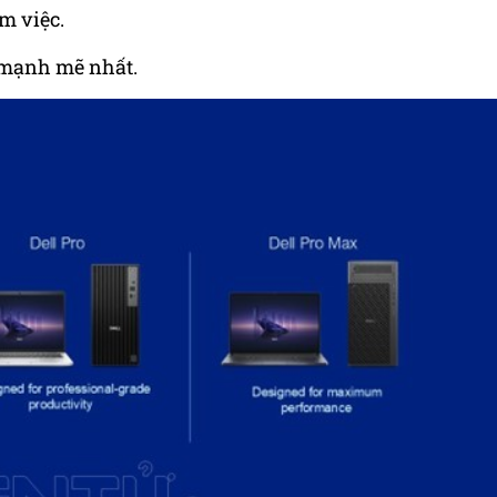
m việc.
 mạnh mẽ nhất.