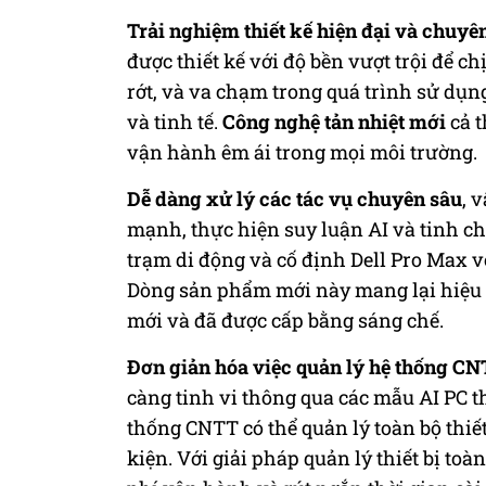
Trải nghiệm thiết kế hiện đại và chuyê
được thiết kế với độ bền vượt trội để ch
rớt, và va chạm trong quá trình sử dụn
và tinh tế.
Công nghệ tản nhiệt mới
cả t
vận hành êm ái trong mọi môi trường.
Dễ dàng xử lý các tác vụ chuyên sâu
, 
mạnh, thực hiện suy luận AI và tinh 
trạm di động và cố định Dell Pro Max 
Dòng sản phẩm mới này mang lại hiệu nă
mới và đã được cấp bằng sáng chế.
Đơn giản hóa việc quản lý hệ thống C
càng tinh vi thông qua các mẫu AI PC t
thống CNTT có thể quản lý toàn bộ thiết
kiện. Với giải pháp quản lý thiết bị toà