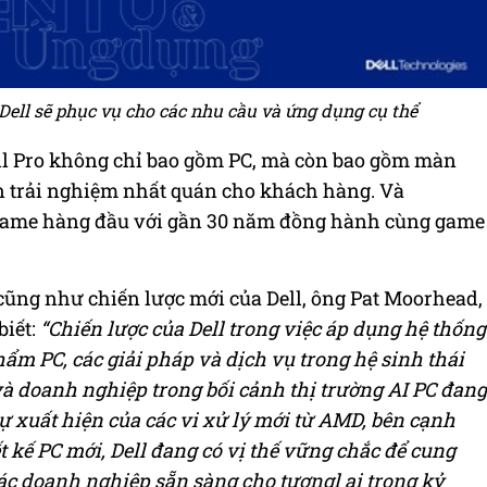
ell sẽ phục vụ cho các nhu cầu và ứng dụng cụ thể
ll Pro không chỉ bao gồm PC, mà còn bao gồm màn
n trải nghiệm nhất quán cho khách hàng. Và
 game hàng đầu với gần 30 năm đồng hành cùng game
cũng như chiến lược mới của Dell, ông Pat Moorhead,
biết:
“Chiến lược của Dell trong việc áp dụng hệ thống
hẩm PC, các giải pháp và dịch vụ trong hệ sinh thái
 và doanh nghiệp trong bối cảnh thị trường AI PC đang
ự xuất hiện của các vi xử lý mới từ AMD, bên cạnh
t kế PC mới, Dell đang có vị thế vững chắc để cung
ác doanh nghiệp sẵn sàng cho tươngl ai trong kỷ