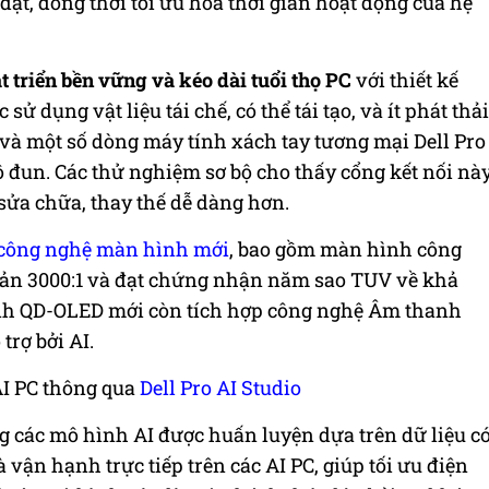
đặt, đồng thời tối ưu hóa thời gian hoạt động của hệ
triển bền vững và kéo dài tuổi thọ PC
với thiết kế
ử dụng vật liệu tái chế, có thể tái tạo, và ít phát thải
o và một số dòng máy tính xách tay tương mại Dell Pro
đun. Các thử nghiệm sơ bộ cho thấy cổng kết nối nà
 sửa chữa, thay thế dễ dàng hơn.
công nghệ màn hình mới
, bao gồm màn hình công
phản 3000:1 và đạt chứng nhận năm sao TUV về khả
ình QD-OLED mới còn tích hợp công nghệ Âm thanh
trợ bởi AI.
AI PC thông qua
Dell Pro AI Studio
các mô hình AI được huấn luyện dựa trên dữ liệu c
à vận hạnh trực tiếp trên các AI PC, giúp tối ưu điện