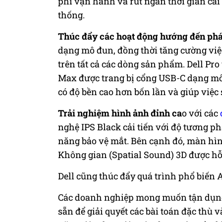
phí vận hành và rút ngắn thời gian cài 
thống.
Thúc đẩy các hoạt động hướng đến phát 
dạng mô đun, đồng thời tăng cường việc s
trên tất cả các dòng sản phẩm. Dell Pr
Max được trang bị cổng USB-C dạng mô 
có độ bền cao hơn bốn lần và giúp việc
Trải nghiệm hình ảnh đỉnh ca
o với các
nghệ IPS Black cải tiến với độ tương 
năng bảo vệ mắt. Bên cạnh đó, màn h
Không gian (Spatial Sound) 3D được hỗ 
Dell cũng thúc đẩy quá trình phổ biến 
Các doanh nghiệp mong muốn tận dụng 
sẵn để giải quyết các bài toán đặc thù v