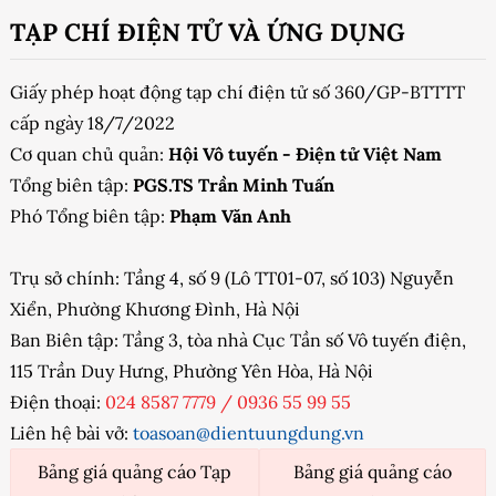
TẠP CHÍ ĐIỆN TỬ VÀ ỨNG DỤNG
Giấy phép hoạt động tạp chí điện tử số 360/GP-BTTTT
cấp ngày 18/7/2022
Cơ quan chủ quản:
Hội Vô tuyến - Điện tử Việt Nam
Tổng biên tập:
PGS.TS Trần Minh Tuấn
Phó Tổng biên tập:
Phạm Văn Anh
Trụ sở chính: Tầng 4, số 9 (Lô TT01-07, số 103) Nguyễn
Xiển, Phường Khương Đình, Hà Nội
Ban Biên tập: Tầng 3, tòa nhà Cục Tần số Vô tuyến điện,
115 Trần Duy Hưng, Phường Yên Hòa, Hà Nội
Điện thoại:
024 8587 7779
/
0936 55 99 55
Liên hệ bài vở:
toasoan@dientuungdung.vn
Bảng giá quảng cáo Tạp
Bảng giá quảng cáo