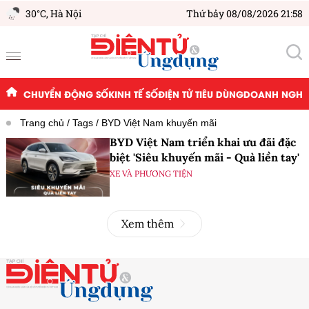
30°C,
Hà Nội
Thứ bảy 08/08/2026 21:58
CHUYỂN ĐỘNG SỐ
KINH TẾ SỐ
ĐIỆN TỬ TIÊU DÙNG
DOANH NGHIỆ
Trang chủ
Tags
BYD Việt Nam khuyến mãi
BYD Việt Nam triển khai ưu đãi đặc
biệt 'Siêu khuyến mãi - Quà liền tay'
XE VÀ PHƯƠNG TIỆN
Xem thêm