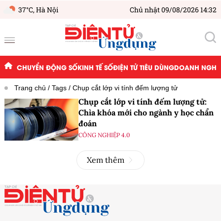
37°C,
Hà Nội
Chủ nhật 09/08/2026 14:32
CHUYỂN ĐỘNG SỐ
KINH TẾ SỐ
ĐIỆN TỬ TIÊU DÙNG
DOANH NGHIỆ
Trang chủ
Tags
Chụp cắt lớp vi tính đếm lượng tử
Chụp cắt lớp vi tính đếm lượng tử:
Chìa khóa mới cho ngành y học chẩn
đoán
CÔNG NGHIỆP 4.0
Xem thêm