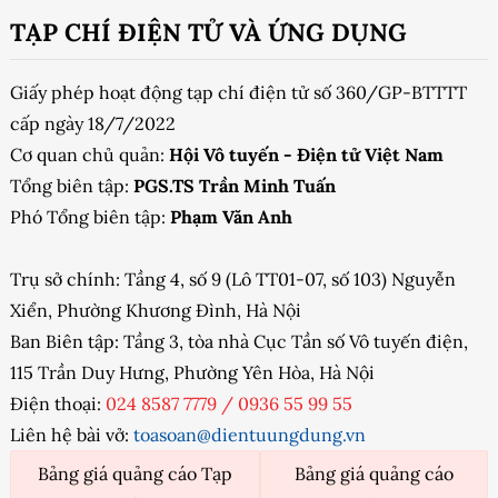
TẠP CHÍ ĐIỆN TỬ VÀ ỨNG DỤNG
Giấy phép hoạt động tạp chí điện tử số 360/GP-BTTTT
cấp ngày 18/7/2022
Cơ quan chủ quản:
Hội Vô tuyến - Điện tử Việt Nam
Tổng biên tập:
PGS.TS Trần Minh Tuấn
Phó Tổng biên tập:
Phạm Văn Anh
Trụ sở chính: Tầng 4, số 9 (Lô TT01-07, số 103) Nguyễn
Xiển, Phường Khương Đình, Hà Nội
Ban Biên tập: Tầng 3, tòa nhà Cục Tần số Vô tuyến điện,
115 Trần Duy Hưng, Phường Yên Hòa, Hà Nội
Điện thoại:
024 8587 7779
/
0936 55 99 55
Liên hệ bài vở:
toasoan@dientuungdung.vn
Bảng giá quảng cáo Tạp
Bảng giá quảng cáo