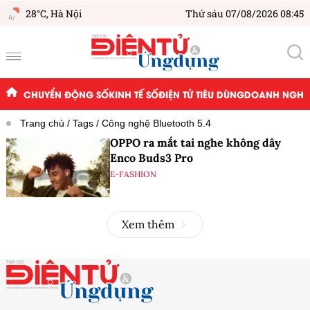
28°C,
Hà Nội
Thứ sáu 07/08/2026 08:45
CHUYỂN ĐỘNG SỐ
KINH TẾ SỐ
ĐIỆN TỬ TIÊU DÙNG
DOANH NGHIỆ
Trang chủ
Tags
Công nghệ Bluetooth 5.4
OPPO ra mắt tai nghe không dây
Enco Buds3 Pro
E-FASHION
Xem thêm