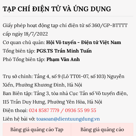
TẠP CHÍ ĐIỆN TỬ VÀ ỨNG DỤNG
Giấy phép hoạt động tạp chí điện tử số 360/GP-BTTTT
cấp ngày 18/7/2022
Cơ quan chủ quản:
Hội Vô tuyến - Điện tử Việt Nam
Tổng biên tập:
PGS.TS Trần Minh Tuấn
Phó Tổng biên tập:
Phạm Văn Anh
Trụ sở chính: Tầng 4, số 9 (Lô TT01-07, số 103) Nguyễn
Xiển, Phường Khương Đình, Hà Nội
Ban Biên tập: Tầng 3, tòa nhà Cục Tần số Vô tuyến điện,
115 Trần Duy Hưng, Phường Yên Hòa, Hà Nội
Điện thoại:
024 8587 7779
/
0936 55 99 55
Liên hệ bài vở:
toasoan@dientuungdung.vn
Bảng giá quảng cáo Tạp
Bảng giá quảng cáo