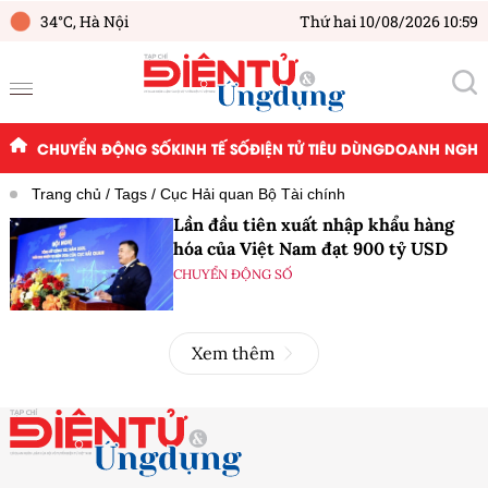
34°C,
Hà Nội
Thứ hai 10/08/2026 10:59
CHUYỂN ĐỘNG SỐ
KINH TẾ SỐ
ĐIỆN TỬ TIÊU DÙNG
DOANH NGHIỆ
Trang chủ
Tags
Cục Hải quan Bộ Tài chính
Lần đầu tiên xuất nhập khẩu hàng
hóa của Việt Nam đạt 900 tỷ USD
CHUYỂN ĐỘNG SỐ
Xem thêm