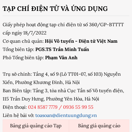
TẠP CHÍ ĐIỆN TỬ VÀ ỨNG DỤNG
Giấy phép hoạt động tạp chí điện tử số 360/GP-BTTTT
cấp ngày 18/7/2022
Cơ quan chủ quản:
Hội Vô tuyến - Điện tử Việt Nam
Tổng biên tập:
PGS.TS Trần Minh Tuấn
Phó Tổng biên tập:
Phạm Văn Anh
Trụ sở chính: Tầng 4, số 9 (Lô TT01-07, số 103) Nguyễn
Xiển, Phường Khương Đình, Hà Nội
Ban Biên tập: Tầng 3, tòa nhà Cục Tần số Vô tuyến điện,
115 Trần Duy Hưng, Phường Yên Hòa, Hà Nội
Điện thoại:
024 8587 7779
/
0936 55 99 55
Liên hệ bài vở:
toasoan@dientuungdung.vn
Bảng giá quảng cáo Tạp
Bảng giá quảng cáo