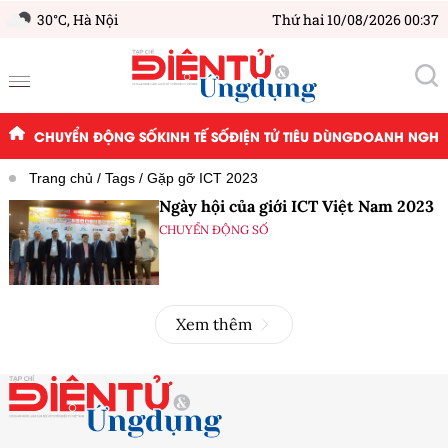
30°C,
Hà Nội
Thứ hai 10/08/2026 00:37
CHUYỂN ĐỘNG SỐ
KINH TẾ SỐ
ĐIỆN TỬ TIÊU DÙNG
DOANH NGHIỆ
Trang chủ
Tags
Gặp gỡ ICT 2023
Ngày hội của giới ICT Việt Nam 2023
CHUYỂN ĐỘNG SỐ
Xem thêm