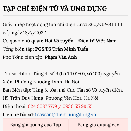
TẠP CHÍ ĐIỆN TỬ VÀ ỨNG DỤNG
Giấy phép hoạt động tạp chí điện tử số 360/GP-BTTTT
cấp ngày 18/7/2022
Cơ quan chủ quản:
Hội Vô tuyến - Điện tử Việt Nam
Tổng biên tập:
PGS.TS Trần Minh Tuấn
Phó Tổng biên tập:
Phạm Văn Anh
Trụ sở chính: Tầng 4, số 9 (Lô TT01-07, số 103) Nguyễn
Xiển, Phường Khương Đình, Hà Nội
Ban Biên tập: Tầng 3, tòa nhà Cục Tần số Vô tuyến điện,
115 Trần Duy Hưng, Phường Yên Hòa, Hà Nội
Điện thoại:
024 8587 7779
/
0936 55 99 55
Liên hệ bài vở:
toasoan@dientuungdung.vn
Bảng giá quảng cáo Tạp
Bảng giá quảng cáo