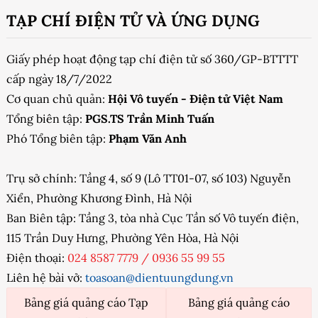
TẠP CHÍ ĐIỆN TỬ VÀ ỨNG DỤNG
Giấy phép hoạt động tạp chí điện tử số 360/GP-BTTTT
cấp ngày 18/7/2022
Cơ quan chủ quản:
Hội Vô tuyến - Điện tử Việt Nam
Tổng biên tập:
PGS.TS Trần Minh Tuấn
Phó Tổng biên tập:
Phạm Văn Anh
Trụ sở chính: Tầng 4, số 9 (Lô TT01-07, số 103) Nguyễn
Xiển, Phường Khương Đình, Hà Nội
Ban Biên tập: Tầng 3, tòa nhà Cục Tần số Vô tuyến điện,
115 Trần Duy Hưng, Phường Yên Hòa, Hà Nội
Điện thoại:
024 8587 7779
/
0936 55 99 55
Liên hệ bài vở:
toasoan@dientuungdung.vn
Bảng giá quảng cáo Tạp
Bảng giá quảng cáo