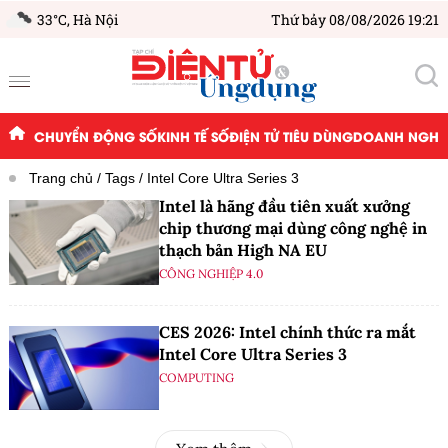
33°C,
Hà Nội
Thứ bảy 08/08/2026 19:21
CHUYỂN ĐỘNG SỐ
KINH TẾ SỐ
ĐIỆN TỬ TIÊU DÙNG
DOANH NGHIỆ
Trang chủ
Tags
Intel Core Ultra Series 3
Intel là hãng đầu tiên xuất xưởng
chip thương mại dùng công nghệ in
thạch bản High NA EU
CÔNG NGHIỆP 4.0
CES 2026: Intel chính thức ra mắt
Intel Core Ultra Series 3
COMPUTING