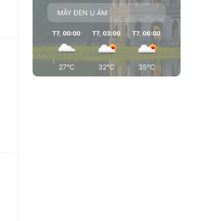
MÂY ĐEN U ÁM
T7, 00:00
T7, 03:00
T7, 06:00
T7, 09:00
T7
27°C
32°C
35°C
36°C