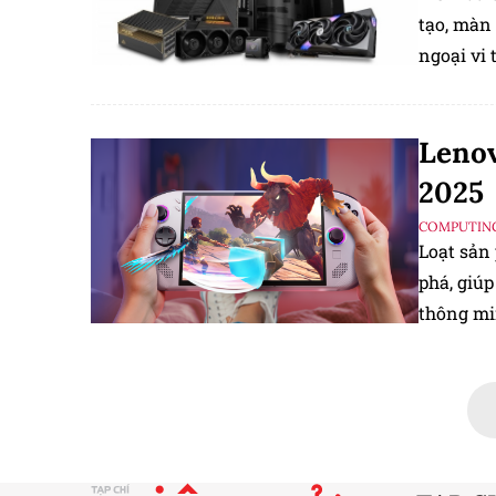
tạo, màn
ngoại vi
Lenov
2025
COMPUTIN
Loạt sản
phá, giúp
thông mi