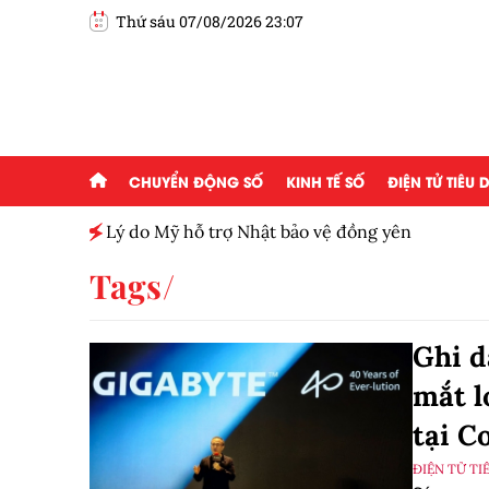
Thứ sáu 07/08/2026 23:07
CHUYỂN ĐỘNG SỐ
KINH TẾ SỐ
ĐIỆN TỬ TIÊU
h toàn
Lý do Mỹ hỗ trợ Nhật bảo vệ đồng yên
Tags
Ghi d
mắt l
tại C
ĐIỆN TỬ TI