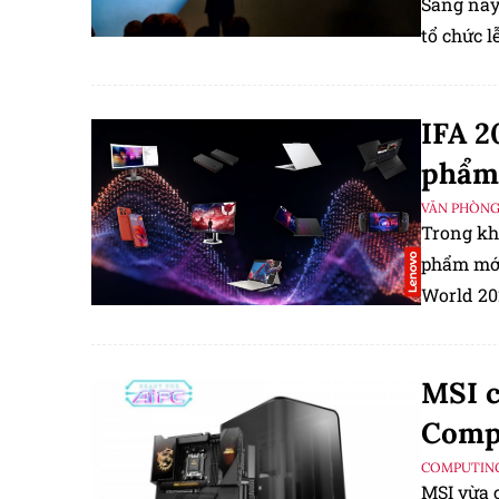
Sáng nay
tổ chức l
IFA 2
phẩm 
VĂN PHÒN
Trong khu
phẩm mới tíc
World 20
MSI c
Comp
COMPUTIN
MSI vừa 