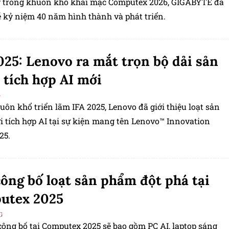
 trong khuôn khổ khai mạc Computex 2026, GIGABYTE đã
ễ kỷ niệm 40 năm hình thành và phát triển.
025: Lenovo ra mắt trọn bộ dải sản
tích hợp AI mới
G
ôn khổ triển lãm IFA 2025, Lenovo đã giới thiệu loạt sản
h hợp AI tại sự kiện mang tên Lenovo™ Innovation
25.
ông bố loạt sản phẩm đột phá tại
utex 2025
G
công bố tại Computex 2025 sẽ bao gồm PC AI, laptop sáng