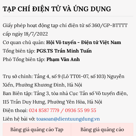
TẠP CHÍ ĐIỆN TỬ VÀ ỨNG DỤNG
Giấy phép hoạt động tạp chí điện tử số 360/GP-BTTTT
cấp ngày 18/7/2022
Cơ quan chủ quản:
Hội Vô tuyến - Điện tử Việt Nam
Tổng biên tập:
PGS.TS Trần Minh Tuấn
Phó Tổng biên tập:
Phạm Văn Anh
Trụ sở chính: Tầng 4, số 9 (Lô TT01-07, số 103) Nguyễn
Xiển, Phường Khương Đình, Hà Nội
Ban Biên tập: Tầng 3, tòa nhà Cục Tần số Vô tuyến điện,
115 Trần Duy Hưng, Phường Yên Hòa, Hà Nội
Điện thoại:
024 8587 7779
/
0936 55 99 55
Liên hệ bài vở:
toasoan@dientuungdung.vn
Bảng giá quảng cáo Tạp
Bảng giá quảng cáo