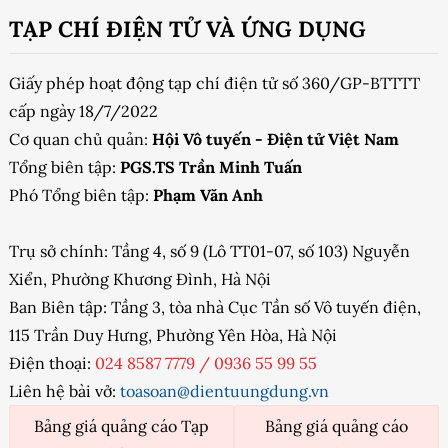
TẠP CHÍ ĐIỆN TỬ VÀ ỨNG DỤNG
Giấy phép hoạt động tạp chí điện tử số 360/GP-BTTTT
cấp ngày 18/7/2022
Cơ quan chủ quản:
Hội Vô tuyến - Điện tử Việt Nam
Tổng biên tập:
PGS.TS Trần Minh Tuấn
Phó Tổng biên tập:
Phạm Văn Anh
Trụ sở chính: Tầng 4, số 9 (Lô TT01-07, số 103) Nguyễn
Xiển, Phường Khương Đình, Hà Nội
Ban Biên tập: Tầng 3, tòa nhà Cục Tần số Vô tuyến điện,
115 Trần Duy Hưng, Phường Yên Hòa, Hà Nội
Điện thoại:
024 8587 7779
/
0936 55 99 55
Liên hệ bài vở:
toasoan@dientuungdung.vn
Bảng giá quảng cáo Tạp
Bảng giá quảng cáo