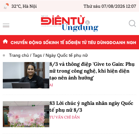
32°C,
Hà Nội
Thứ sáu 07/08/2026 12:07
CHUYỂN ĐỘNG SỐ
KINH TẾ SỐ
ĐIỆN TỬ TIÊU DÙNG
DOANH NGHIỆ
Trang chủ
Tags
Ngày Quốc tế phụ nữ
8/3 và thông điệp 'Give to Gain: Phụ
nữ trong công nghệ, khi hiện diện
tạo nên ảnh hưởng'
AI
83 Lời chúc ý nghĩa nhân ngày Quốc
tế phụ nữ 8/3
TƯ VẤN CHỈ DẪN