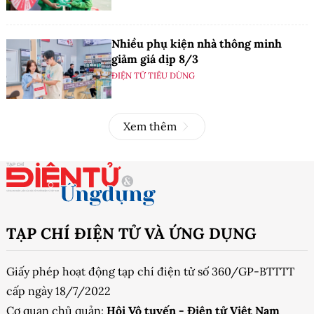
Nhiều phụ kiện nhà thông minh
giảm giá dịp 8/3
ĐIỆN TỬ TIÊU DÙNG
Xem thêm
TẠP CHÍ ĐIỆN TỬ VÀ ỨNG DỤNG
Giấy phép hoạt động tạp chí điện tử số 360/GP-BTTTT
cấp ngày 18/7/2022
Cơ quan chủ quản:
Hội Vô tuyến - Điện tử Việt Nam