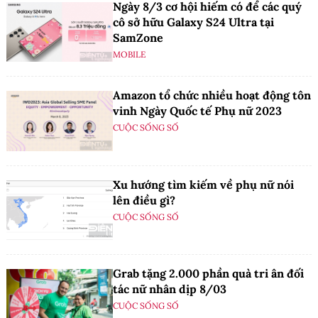
Ngày 8/3 cơ hội hiếm có để các quý
cô sở hữu Galaxy S24 Ultra tại
SamZone
MOBILE
Amazon tổ chức nhiều hoạt động tôn
vinh Ngày Quốc tế Phụ nữ 2023
CUỘC SỐNG SỐ
Xu hướng tìm kiếm về phụ nữ nói
lên điều gì?
CUỘC SỐNG SỐ
Grab tặng 2.000 phần quà tri ân đối
tác nữ nhân dịp 8/03
CUỘC SỐNG SỐ