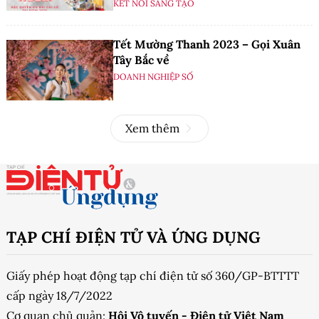
KẾT NỐI SÁNG TẠO
Tết Mường Thanh 2023 – Gọi Xuân
Tây Bắc về
DOANH NGHIỆP SỐ
Xem thêm
TẠP CHÍ ĐIỆN TỬ VÀ ỨNG DỤNG
Giấy phép hoạt động tạp chí điện tử số 360/GP-BTTTT
cấp ngày 18/7/2022
Cơ quan chủ quản:
Hội Vô tuyến - Điện tử Việt Nam