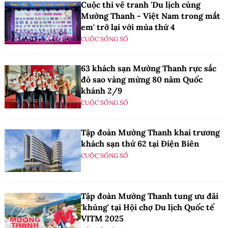
Cuộc thi vẽ tranh 'Du lịch cùng
Mường Thanh - Việt Nam trong mắt
em' trở lại với mùa thứ 4
CUỘC SỐNG SỐ
63 khách sạn Mường Thanh rực sắc
đỏ sao vàng mừng 80 năm Quốc
khánh 2/9
CUỘC SỐNG SỐ
Tập đoàn Mường Thanh khai trương
khách sạn thứ 62 tại Điện Biên
CUỘC SỐNG SỐ
Tập đoàn Mường Thanh tung ưu đãi
'khủng' tại Hội chợ Du lịch Quốc tế
VITM 2025