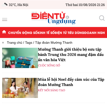
32°C,
Hà Nội
Thứ hai 10/08/2026 21:26
CHUYỂN ĐỘNG SỐ
KINH TẾ SỐ
ĐIỆN TỬ TIÊU DÙNG
DOANH NGHIỆ
Trang chủ
Tags
Tập đoàn Mường Thanh
Mường Thanh giới thiệu bộ sưu tập
bánh Trung thu 2026 mang đậm dấu
ấn văn hóa Việt
CUỘC SỐNG SỐ
Mùa lễ hội Noel đầy cảm xúc của Tập
đoàn Mường Thanh
KẾT NỐI SÁNG TẠO