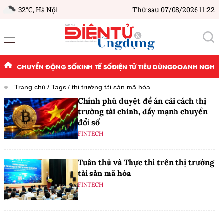
32°C,
Hà Nội
Thứ sáu 07/08/2026 11:22
CHUYỂN ĐỘNG SỐ
KINH TẾ SỐ
ĐIỆN TỬ TIÊU DÙNG
DOANH NGHIỆ
Trang chủ
Tags
thị trường tài sản mã hóa
Chính phủ duyệt đề án cải cách thị
trường tài chính, đẩy mạnh chuyển
đổi số
FINTECH
Tuân thủ và Thực thi trên thị trường
tài sản mã hóa
FINTECH