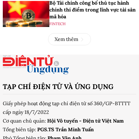
Bộ Tài chính công bố thủ tục hành
chính thí điểm trong lĩnh vực tài sản
mã hóa
FINTECH
Xem thêm
TẠP CHÍ ĐIỆN TỬ VÀ ỨNG DỤNG
Giấy phép hoạt động tạp chí điện tử số 360/GP-BTTTT
cấp ngày 18/7/2022
Cơ quan chủ quản:
Hội Vô tuyến - Điện tử Việt Nam
Tổng biên tập:
PGS.TS Trần Minh Tuấn
Phó Tổng biên tập:
Phạm Văn Anh