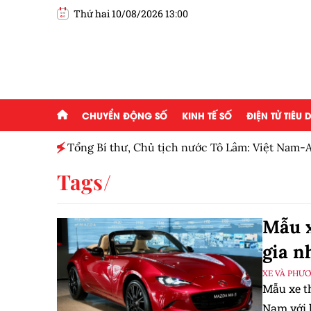
Thứ hai 10/08/2026 13:00
CHUYỂN ĐỘNG SỐ
KINH TẾ SỐ
ĐIỆN TỬ TIÊU
ục 'tăng
Tổng Bí thư, Chủ tịch nước Tô Lâm: Việt Nam-Au
khai chiến lược kết nối khoa học, công nghệ và
Tags
dài hạn
Mẫu x
gia n
XE VÀ PHƯ
Mẫu xe t
Nam với 