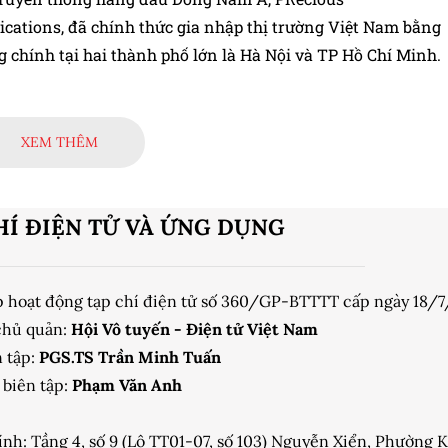
ations, đã chính thức gia nhập thị trường Việt Nam bằng
 chính tại hai thành phố lớn là Hà Nội và TP Hồ Chí Minh.
XEM THÊM
HÍ ĐIỆN TỬ VÀ ỨNG DỤNG
p hoạt động tạp chí điện tử số 360/GP-BTTTT cấp ngày 18/
chủ quản:
Hội Vô tuyến - Điện tử Việt Nam
 tập:
PGS.TS Trần Minh Tuấn
biên tập:
Phạm Văn Anh
ính: Tầng 4, số 9 (Lô TT01-07, số 103) Nguyễn Xiển, Phường