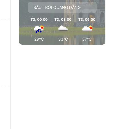
BẦU TRỜI QUANG ĐÃNG
T3, 00:00
T3, 03:00
T3, 06:00
T3, 09:00
T
29°C
33°C
37°C
37°C