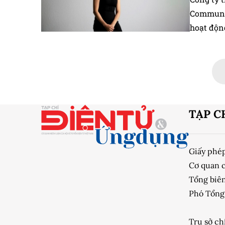
Communic
hoạt động
TẠP C
Giấy phé
Cơ quan 
Tổng biên
Phó Tổng 
Trụ sở ch