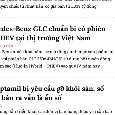
ên chiếc từ Nhật Bản, có giá bán từ 1,339 tỷ đồng.
des-Benz GLC chuẩn bị có phiên
HEV tại thị trường Việt Nam
ƠNG TIỆN
-Benz nhiều khả năng sẽ mở rộng danh mục sản phẩm tại
 với phiên bản GLC 350e 4MATIC sử dụng hệ truyền động
ắm sạc (Plug-in Hybrid – PHEV) vào quý IV năm nay.
ptamil bị yêu cầu gỡ khỏi sàn, số
 bán ra vẫn là ẩn số
G
ớng dẫn triển khai, các đơn vị bán hàng được yêu cầu báo