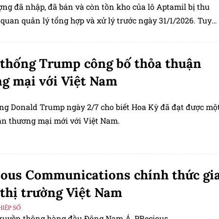
ợng đã nhập, đã bán và còn tồn kho của lô Aptamil bị thu
 quan quản lý tổng hợp và xử lý trước ngày 31/1/2026. Tuy
c số liệu đó chưa được công bố rộng rãi trên các phương
ền thông hoặc tài liệu chính thức.
thống Trump công bố thỏa thuận
g mại với Việt Nam
ng Donald Trump ngày 2/7 cho biết Hoa Kỳ đã đạt được mộ
ận thương mại mới với Việt Nam.
ous Communications chính thức gi
thị trường Việt Nam
IỆP SỐ
truyền thông hàng đầu Đông Nam Á, PRecious