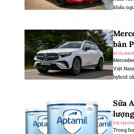
khẩu nguy
Merce
bản P
XE VÀ PHƯ
Mercedes
Việt Nam
hybrid c
Sữa A
lượng
THỊ TRƯỜN
Trong hư