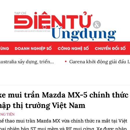
 DÙNG
DOANH NGHIỆP SỐ
CÔNG NGHỆ SỐ
CHUYỂN ĐỔI SỐ
stralia xây dựng, triển
Garena khởi động giải đấu 
 đổi mới sáng tạo tầm nhìn
e mui trần Mazda MX-5 chính thức
hập thị trường Việt Nam
ƠNG TIỆN
hể thao mui trần Mazda MX vừa chính thức ra mắt tại Việt
hai phiên bản ST mui mềm và RF mui cứng. Xe được nhập