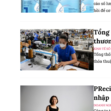
cáo số lư
hồi để cơ
nhiên, cá
tiện truy
Tổng 
thươn
KINH TẾ SỐ
Tổng thố
thỏa thu
PReci
nhập 
DOANH NGH
Công ty 