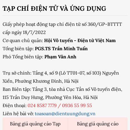
TẠP CHÍ ĐIỆN TỬ VÀ ỨNG DỤNG
Giấy phép hoạt động tạp chí điện tử số 360/GP-BTTTT
cấp ngày 18/7/2022
Cơ quan chủ quản:
Hội Vô tuyến - Điện tử Việt Nam
Tổng biên tập:
PGS.TS Trần Minh Tuấn
Phó Tổng biên tập:
Phạm Văn Anh
Trụ sở chính: Tầng 4, số 9 (Lô TT01-07, số 103) Nguyễn
Xiển, Phường Khương Đình, Hà Nội
Ban Biên tập: Tầng 3, tòa nhà Cục Tần số Vô tuyến điện,
115 Trần Duy Hưng, Phường Yên Hòa, Hà Nội
Điện thoại:
024 8587 7779
/
0936 55 99 55
Liên hệ bài vở:
toasoan@dientuungdung.vn
Bảng giá quảng cáo Tạp
Bảng giá quảng cáo