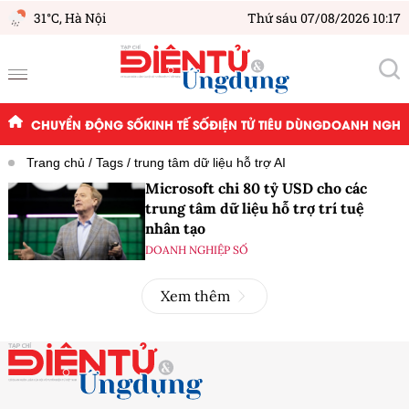
31°C,
Hà Nội
Thứ sáu 07/08/2026 10:17
CHUYỂN ĐỘNG SỐ
KINH TẾ SỐ
ĐIỆN TỬ TIÊU DÙNG
DOANH NGHIỆ
Trang chủ
Tags
trung tâm dữ liệu hỗ trợ AI
Microsoft chi 80 tỷ USD cho các
trung tâm dữ liệu hỗ trợ trí tuệ
nhân tạo
DOANH NGHIỆP SỐ
Xem thêm