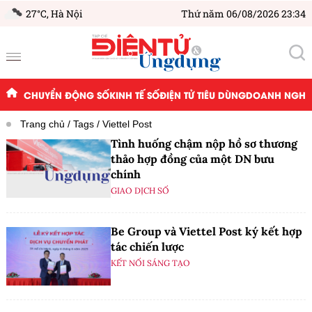
27°C,
Hà Nội
Thứ năm 06/08/2026 23:34
CHUYỂN ĐỘNG SỐ
KINH TẾ SỐ
ĐIỆN TỬ TIÊU DÙNG
DOANH NGHIỆ
Trang chủ
Tags
Viettel Post
Tình huống chậm nộp hồ sơ thương
thảo hợp đồng của một DN bưu
chính
GIAO DỊCH SỐ
Be Group và Viettel Post ký kết hợp
tác chiến lược
KẾT NỐI SÁNG TẠO