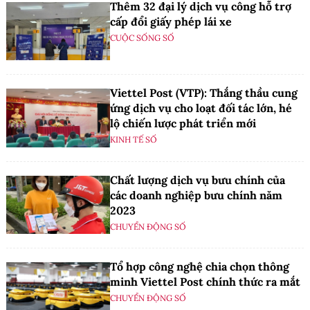
Thêm 32 đại lý dịch vụ công hỗ trợ
cấp đổi giấy phép lái xe
CUỘC SỐNG SỐ
Viettel Post (VTP): Thắng thầu cung
ứng dịch vụ cho loạt đối tác lớn, hé
lộ chiến lược phát triển mới
KINH TẾ SỐ
Chất lượng dịch vụ bưu chính của
các doanh nghiệp bưu chính năm
2023
CHUYỂN ĐỘNG SỐ
Tổ hợp công nghệ chia chọn thông
minh Viettel Post chính thức ra mắt
CHUYỂN ĐỘNG SỐ