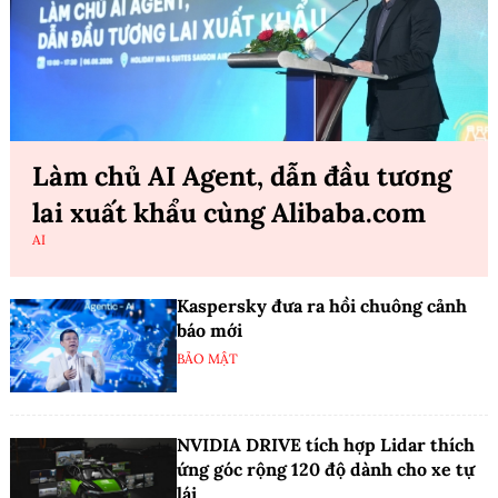
Làm chủ AI Agent, dẫn đầu tương
lai xuất khẩu cùng Alibaba.com
AI
Kaspersky đưa ra hồi chuông cảnh
báo mới
BẢO MẬT
NVIDIA DRIVE tích hợp Lidar thích
ứng góc rộng 120 độ dành cho xe tự
lái