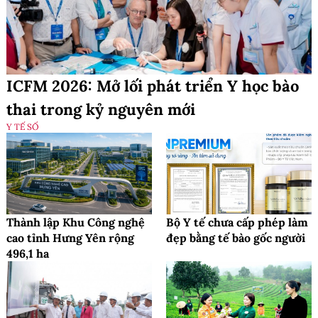
ICFM 2026: Mở lối phát triển Y học bào
thai trong kỷ nguyên mới
Y TẾ SỐ
Thành lập Khu Công nghệ
Bộ Y tế chưa cấp phép làm
cao tỉnh Hưng Yên rộng
đẹp bằng tế bào gốc người
496,1 ha