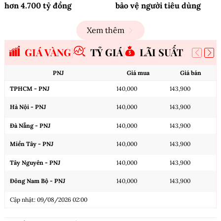
hơn 4.700 tỷ đồng
bảo vệ người tiêu dùng
Xem thêm
GIÁ VÀNG
TỶ GIÁ
LÃI SUẤT
PNJ
Giá mua
Giá bán
TPHCM - PNJ
140,000
143,900
Hà Nội - PNJ
140,000
143,900
Đà Nẵng - PNJ
140,000
143,900
Miền Tây - PNJ
140,000
143,900
Tây Nguyên - PNJ
140,000
143,900
Đông Nam Bộ - PNJ
140,000
143,900
Cập nhật: 09/08/2026 02:00