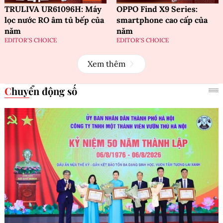
TRULIVA UR61096H: Máy
OPPO Find X9 Series:
lọc nước RO âm tủ bếp của
smartphone cao cấp của
năm
năm
EDITOR'S CHOICE
EDITOR'S CHOICE
Xem thêm
Chuyển động số