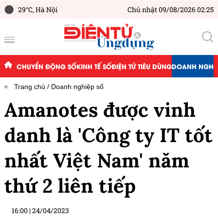
29°C,
Hà Nội
Chủ nhật 09/08/2026 02:25
CHUYỂN ĐỘNG SỐ
KINH TẾ SỐ
ĐIỆN TỬ TIÊU DÙNG
DOANH NGHIỆ
Trang chủ
Doanh nghiệp số
Amanotes được vinh
danh là 'Công ty IT tốt
nhất Việt Nam' năm
thứ 2 liên tiếp
16:00
|
24/04/2023