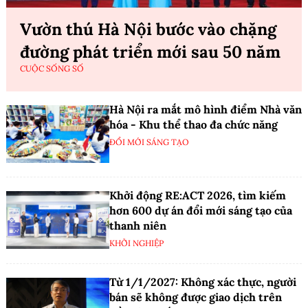
Vườn thú Hà Nội bước vào chặng
đường phát triển mới sau 50 năm
CUỘC SỐNG SỐ
Hà Nội ra mắt mô hình điểm Nhà văn
hóa - Khu thể thao đa chức năng
ĐỔI MỚI SÁNG TẠO
Khởi động RE:ACT 2026, tìm kiếm
hơn 600 dự án đổi mới sáng tạo của
thanh niên
KHỞI NGHIỆP
Từ 1/1/2027: Không xác thực, người
bán sẽ không được giao dịch trên