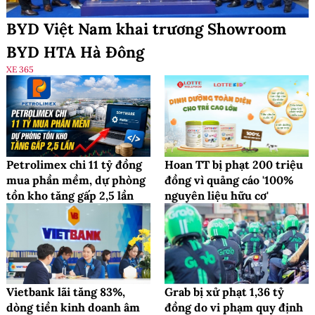
BYD Việt Nam khai trương Showroom
BYD HTA Hà Đông
XE 365
Petrolimex chi 11 tỷ đồng
Hoan TT bị phạt 200 triệu
mua phần mềm, dự phòng
đồng vì quảng cáo '100%
tồn kho tăng gấp 2,5 lần
nguyên liệu hữu cơ'
Vietbank lãi tăng 83%,
Grab bị xử phạt 1,36 tỷ
dòng tiền kinh doanh âm
đồng do vi phạm quy định