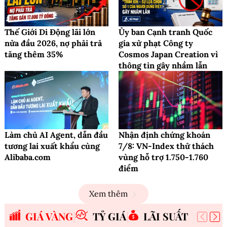
Thế Giới Di Động lãi lớn
Ủy ban Cạnh tranh Quốc
nửa đầu 2026, nợ phải trả
gia xử phạt Công ty
tăng thêm 35%
Cosmos Japan Creation vì
thông tin gây nhầm lẫn
Làm chủ AI Agent, dẫn đầu
Nhận định chứng khoán
tương lai xuất khẩu cùng
7/8: VN-Index thử thách
Alibaba.com
vùng hỗ trợ 1.750-1.760
điểm
Xem thêm
GIÁ VÀNG
TỶ GIÁ
LÃI SUẤT