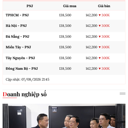
PNJ
Giá mua
Giá bán
TPHCM - PNJ
138,500
142,200
▼300K
Hà Nội - PNJ
138,500
142,200
▼300K
Đà Nẵng - PNJ
138,500
142,200
▼300K
Miền Tây - PNJ
138,500
142,200
▼300K
Tây Nguyên - PNJ
138,500
142,200
▼300K
Đông Nam Bộ - PNJ
138,500
142,200
▼300K
Cập nhật: 07/08/2026 21:45
Doanh nghiệp số