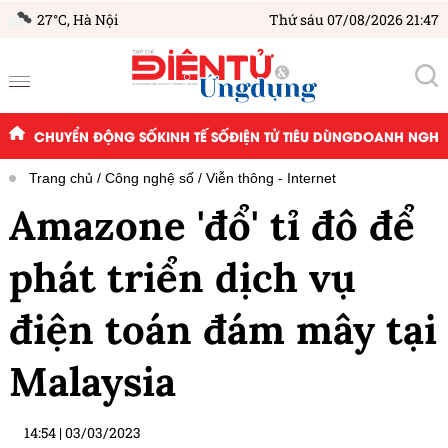
27°C,
Hà Nội
Thứ sáu 07/08/2026 21:47
CHUYỂN ĐỘNG SỐ
KINH TẾ SỐ
ĐIỆN TỬ TIÊU DÙNG
DOANH NGHIỆ
Trang chủ
Công nghệ số
Viễn thông - Internet
Amazone 'đổ' tỉ đô để
phát triển dịch vụ
điện toán đám mây tại
Malaysia
14:54
|
03/03/2023