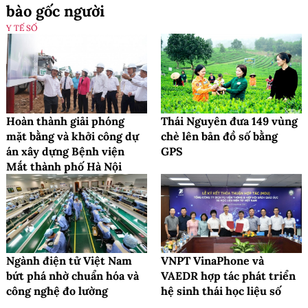
bào gốc người
Y TẾ SỐ
Hoàn thành giải phóng
Thái Nguyên đưa 149 vùng
mặt bằng và khởi công dự
chè lên bản đồ số bằng
án xây dựng Bệnh viện
GPS
Mắt thành phố Hà Nội
Ngành điện tử Việt Nam
VNPT VinaPhone và
bứt phá nhờ chuẩn hóa và
VAEDR hợp tác phát triển
công nghệ đo lường
hệ sinh thái học liệu số