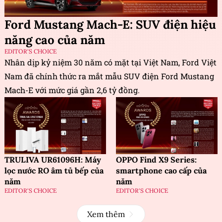
Ford Mustang Mach-E: SUV điện hiệu
năng cao của năm
EDITOR'S CHOICE
Nhân dịp kỷ niệm 30 năm có mặt tại Việt Nam, Ford Việt
Nam đã chính thức ra mắt mẫu SUV điện Ford Mustang
Mach-E với mức giá gần 2,6 tỷ đồng.
TRULIVA UR61096H: Máy
OPPO Find X9 Series:
lọc nước RO âm tủ bếp của
smartphone cao cấp của
năm
năm
EDITOR'S CHOICE
EDITOR'S CHOICE
Xem thêm