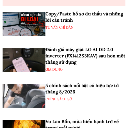
Copy/Paste hồ sơ dự thầu và những
lỗi cần tránh
TƯ VẤN CHỈ DẪN
Đánh giá máy giặt LG AI DD 2.0
inverter (FX1412S3KAV) sau hơn một
tháng sử dụng
GIA DỤNG
5 chính sách nổi bật có hiệu lực từ
tháng 8/2026
CHÍNH SÁCH SỐ
Vu Lan Bồn, mùa hiếu hạnh trở về
trong mỗi người