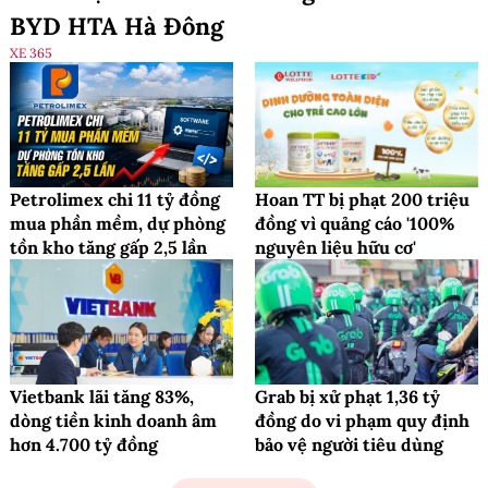
BYD HTA Hà Đông
XE 365
Petrolimex chi 11 tỷ đồng
Hoan TT bị phạt 200 triệu
mua phần mềm, dự phòng
đồng vì quảng cáo '100%
tồn kho tăng gấp 2,5 lần
nguyên liệu hữu cơ'
Vietbank lãi tăng 83%,
Grab bị xử phạt 1,36 tỷ
dòng tiền kinh doanh âm
đồng do vi phạm quy định
hơn 4.700 tỷ đồng
bảo vệ người tiêu dùng