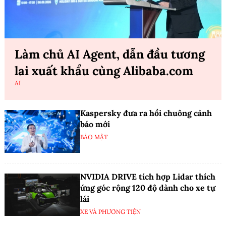
Làm chủ AI Agent, dẫn đầu tương
lai xuất khẩu cùng Alibaba.com
AI
Kaspersky đưa ra hồi chuông cảnh
báo mới
BẢO MẬT
NVIDIA DRIVE tích hợp Lidar thích
ứng góc rộng 120 độ dành cho xe tự
lái
XE VÀ PHƯƠNG TIỆN