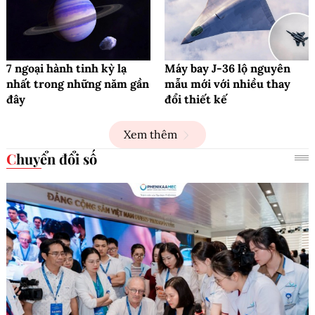
7 ngoại hành tinh kỳ lạ
Máy bay J-36 lộ nguyên
nhất trong những năm gần
mẫu mới với nhiều thay
đây
đổi thiết kế
Xem thêm
Chuyển đổi số