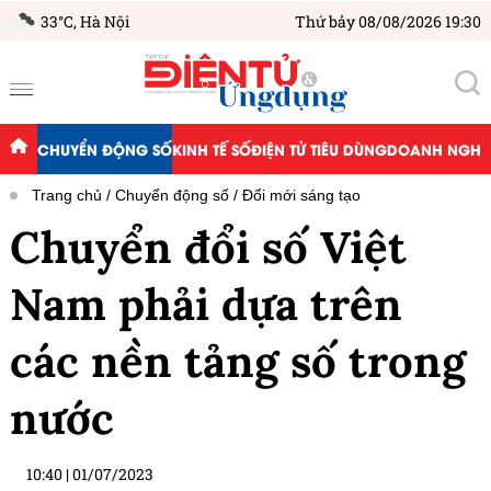
33°C,
Hà Nội
Thứ bảy 08/08/2026 19:30
CHUYỂN ĐỘNG SỐ
KINH TẾ SỐ
ĐIỆN TỬ TIÊU DÙNG
DOANH NGHIỆ
Trang chủ
Chuyển động số
Đổi mới sáng tạo
Chuyển đổi số Việt
Nam phải dựa trên
các nền tảng số trong
nước
10:40
|
01/07/2023