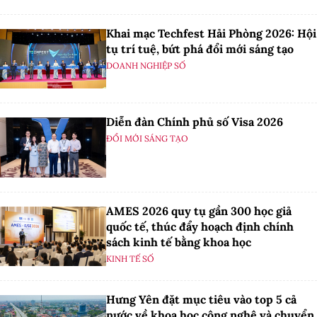
Khai mạc Techfest Hải Phòng 2026: Hội
tụ trí tuệ, bứt phá đổi mới sáng tạo
DOANH NGHIỆP SỐ
Diễn đàn Chính phủ số Visa 2026
ĐỔI MỚI SÁNG TẠO
AMES 2026 quy tụ gần 300 học giả
quốc tế, thúc đẩy hoạch định chính
sách kinh tế bằng khoa học
KINH TẾ SỐ
Hưng Yên đặt mục tiêu vào top 5 cả
nước về khoa học công nghệ và chuyển