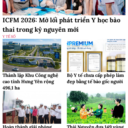
ICFM 2026: Mở lối phát triển Y học bào
thai trong kỷ nguyên mới
Y TẾ SỐ
Thành lập Khu Công nghệ
Bộ Y tế chưa cấp phép làm
cao tỉnh Hưng Yên rộng
đẹp bằng tế bào gốc người
496,1 ha
Hoàn thành giải phóng
Thái Nguyên đưa 149 vùng