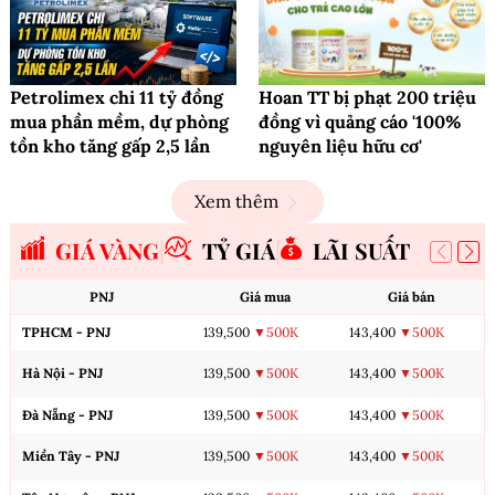
Petrolimex chi 11 tỷ đồng
Hoan TT bị phạt 200 triệu
mua phần mềm, dự phòng
đồng vì quảng cáo '100%
tồn kho tăng gấp 2,5 lần
nguyên liệu hữu cơ'
Xem thêm
GIÁ VÀNG
TỶ GIÁ
LÃI SUẤT
PNJ
Giá mua
Giá bán
TPHCM - PNJ
139,500
▼500K
143,400
▼500K
Hà Nội - PNJ
139,500
▼500K
143,400
▼500K
Đà Nẵng - PNJ
139,500
▼500K
143,400
▼500K
Miền Tây - PNJ
139,500
▼500K
143,400
▼500K