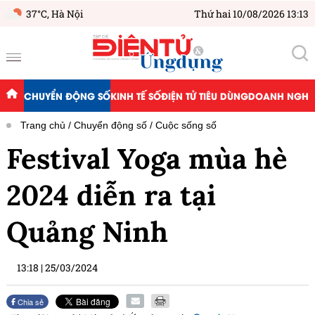
37°C,
Hà Nội
Thứ hai 10/08/2026 13:13
CHUYỂN ĐỘNG SỐ
KINH TẾ SỐ
ĐIỆN TỬ TIÊU DÙNG
DOANH NGHIỆ
Trang chủ
Chuyển động số
Cuộc sống số
Festival Yoga mùa hè
2024 diễn ra tại
Quảng Ninh
13:18
|
25/03/2024
Chia sẻ