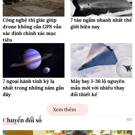
Công nghệ thị giác giúp
7 tàu ngầm nhanh nhất thế
drone không cần GPS vẫn
giới hiện nay
xác định chính xác mục
tiêu
7 ngoại hành tinh kỳ lạ
Máy bay J-36 lộ nguyên
nhất trong những năm gần
mẫu mới với nhiều thay
đây
đổi thiết kế
Xem thêm
Chuyển đổi số