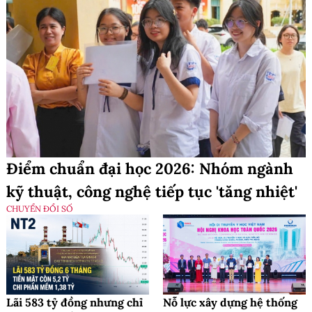
Điểm chuẩn đại học 2026: Nhóm ngành
kỹ thuật, công nghệ tiếp tục 'tăng nhiệt'
CHUYỂN ĐỔI SỐ
Lãi 583 tỷ đồng nhưng chỉ
Nỗ lực xây dựng hệ thống