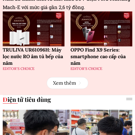
Mach-E với mức giá gần 2,6 tỷ đồng.
TRULIVA UR61096H: Máy
OPPO Find X9 Series:
lọc nước RO âm tủ bếp của
smartphone cao cấp của
năm
năm
EDITOR'S CHOICE
EDITOR'S CHOICE
Xem thêm
Điện tử tiêu dùng