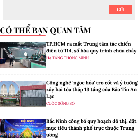
CÓ THỂ BẠN QUAN TÂM
TP.HCM ra mắt Trung tâm tác chiến
điện tử 114, số hóa quy trình chữa cháy
HẠ TẦNG THÔNG MINH
Công nghệ 'ngọc hóa' tro cốt và ý tưởng
xây hai tòa tháp 13 tầng của Bảo Tín An
Lạc
CUỘC SỐNG SỐ
Bắc Ninh công bố quy hoạch đô thị, đặt
mục tiêu thành phố trực thuộc Trung
ương