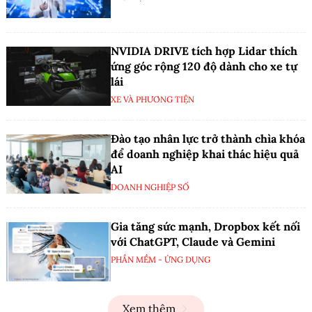
NVIDIA DRIVE tích hợp Lidar thích
ứng góc rộng 120 độ dành cho xe tự
lái
XE VÀ PHƯƠNG TIỆN
Đào tạo nhân lực trở thành chìa khóa
để doanh nghiệp khai thác hiệu quả
AI
DOANH NGHIỆP SỐ
Gia tăng sức mạnh, Dropbox kết nối
với ChatGPT, Claude và Gemini
PHẦN MỀM - ỨNG DỤNG
Xem thêm