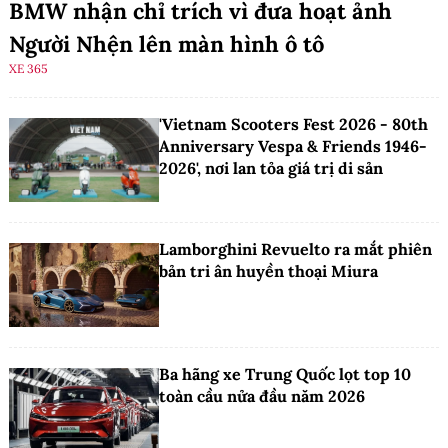
BMW nhận chỉ trích vì đưa hoạt ảnh
Người Nhện lên màn hình ô tô
XE 365
'Vietnam Scooters Fest 2026 - 80th
Anniversary Vespa & Friends 1946-
2026', nơi lan tỏa giá trị di sản
Lamborghini Revuelto ra mắt phiên
bản tri ân huyền thoại Miura
Ba hãng xe Trung Quốc lọt top 10
toàn cầu nửa đầu năm 2026