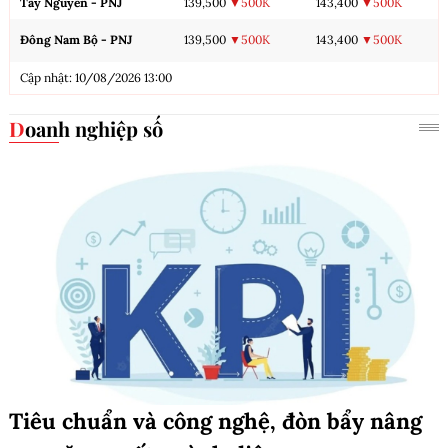
Tây Nguyên - PNJ
139,500
▼500K
143,400
▼500K
Đông Nam Bộ - PNJ
139,500
▼500K
143,400
▼500K
Cập nhật: 10/08/2026 13:00
Doanh nghiệp số
Tiêu chuẩn và công nghệ, đòn bẩy nâng