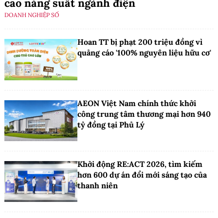
cao năng suất ngành điện
DOANH NGHIỆP SỐ
Hoan TT bị phạt 200 triệu đồng vì
quảng cáo '100% nguyên liệu hữu cơ'
AEON Việt Nam chính thức khởi
công trung tâm thương mại hơn 940
tỷ đồng tại Phủ Lý
Khởi động RE:ACT 2026, tìm kiếm
hơn 600 dự án đổi mới sáng tạo của
thanh niên