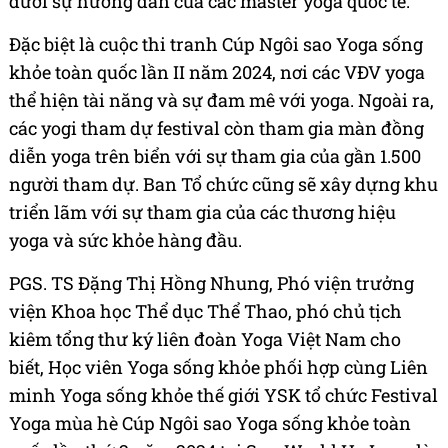
dưới sự hướng dẫn của các master yoga quốc tế.
Đặc biệt là cuộc thi tranh Cúp Ngôi sao Yoga sống
khỏe toàn quốc lần II năm 2024, nơi các VĐV yoga
thể hiện tài năng và sự đam mê với yoga. Ngoài ra,
các yogi tham dự festival còn tham gia màn đồng
diễn yoga trên biển với sự tham gia của gần 1.500
người tham dự. Ban Tổ chức cũng sẽ xây dựng khu
triển lãm với sự tham gia của các thương hiệu
yoga và sức khỏe hàng đầu.
PGS. TS Đặng Thị Hồng Nhung, Phó viện trưởng
viện Khoa học Thể dục Thể Thao, phó chủ tịch
kiêm tổng thư ký liên đoàn Yoga Việt Nam cho
biết, Học viên Yoga sống khỏe phối hợp cùng Liên
minh Yoga sống khỏe thế giới YSK tổ chức Festival
Yoga mùa hè Cúp Ngôi sao Yoga sống khỏe toàn