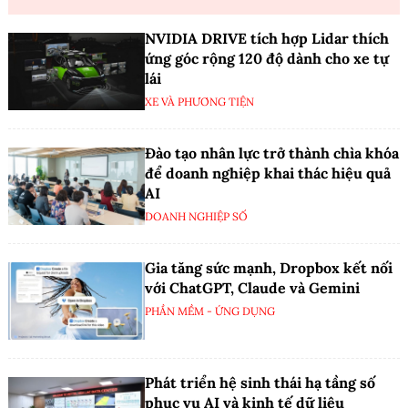
NVIDIA DRIVE tích hợp Lidar thích
ứng góc rộng 120 độ dành cho xe tự
lái
XE VÀ PHƯƠNG TIỆN
Đào tạo nhân lực trở thành chìa khóa
để doanh nghiệp khai thác hiệu quả
AI
DOANH NGHIỆP SỐ
Gia tăng sức mạnh, Dropbox kết nối
với ChatGPT, Claude và Gemini
PHẦN MỀM - ỨNG DỤNG
Phát triển hệ sinh thái hạ tầng số
phục vụ AI và kinh tế dữ liệu