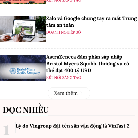
KẾT NỐI SÁNG TẠO
Zalo và Google chung tay ra mắt Trung
tâm an toàn
DOANH NGHIỆP SỐ
AstraZeneca đàm phán sáp nhập
Bristol Myers Squibb, thương vụ có
thể đạt 400 tỷ USD
KẾT NỐI SÁNG TẠO
Xem thêm
ĐỌC NHIỀU
Lý do Vingroup đặt tên sân vận động là VinFast
2