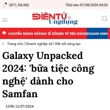
26°C,
Hà Nội
Thứ sáu 07/08/2026 04:20
CHUYỂN ĐỘNG SỐ
KINH TẾ SỐ
ĐIỆN TỬ TIÊU DÙNG
DOANH NGHIỆ
Trang chủ
Doanh nghiệp số
Kết nối sáng tạo
Galaxy Unpacked
2024: 'bữa tiệc công
nghệ' dành cho
Samfan
13:59
|
11/07/2024