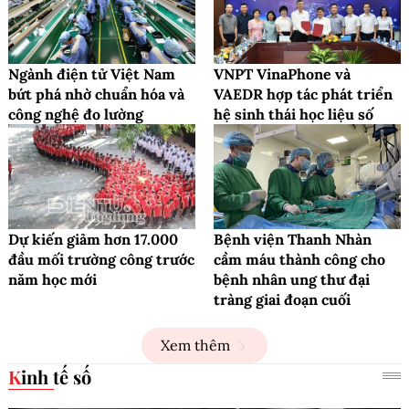
Ngành điện tử Việt Nam
VNPT VinaPhone và
bứt phá nhờ chuẩn hóa và
VAEDR hợp tác phát triển
công nghệ đo lường
hệ sinh thái học liệu số
Dự kiến giảm hơn 17.000
Bệnh viện Thanh Nhàn
đầu mối trường công trước
cầm máu thành công cho
năm học mới
bệnh nhân ung thư đại
tràng giai đoạn cuối
Xem thêm
Kinh tế số