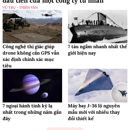
đầu tiên của một công ty tư nhân
VŨ TRỤ - THIÊN VĂN
Công nghệ thị giác giúp
7 tàu ngầm nhanh nhất thế
drone không cần GPS vẫn
giới hiện nay
xác định chính xác mục
tiêu
7 ngoại hành tinh kỳ lạ
Máy bay J-36 lộ nguyên
nhất trong những năm gần
mẫu mới với nhiều thay
đây
đổi thiết kế