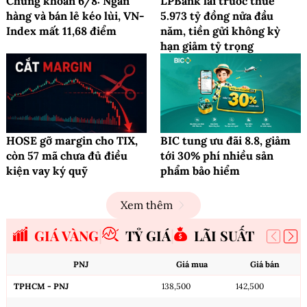
Chứng khoán 6/8: Ngân
LPBank lãi trước thuế
hàng và bán lẻ kéo lùi, VN-
5.973 tỷ đồng nửa đầu
Index mất 11,68 điểm
năm, tiền gửi không kỳ
hạn giảm tỷ trọng
HOSE gỡ margin cho TIX,
BIC tung ưu đãi 8.8, giảm
còn 57 mã chưa đủ điều
tới 30% phí nhiều sản
kiện vay ký quỹ
phẩm bảo hiểm
Xem thêm
GIÁ VÀNG
TỶ GIÁ
LÃI SUẤT
PNJ
Giá mua
Giá bán
TPHCM - PNJ
138,500
142,500