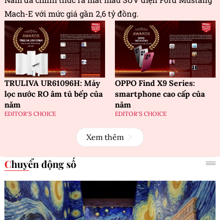
Mach-E với mức giá gần 2,6 tỷ đồng.
TRULIVA UR61096H: Máy
OPPO Find X9 Series:
lọc nước RO âm tủ bếp của
smartphone cao cấp của
năm
năm
EDITOR'S CHOICE
EDITOR'S CHOICE
Xem thêm
Chuyển động số