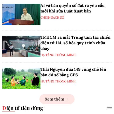
AI và bản quyền số đặt ra yêu cầu
mới khi sửa Luật Xuất bản
CHÍNH SÁCH SỐ
TP.HCM ra mắt Trung tâm tác chiến
điện tử 114, số hóa quy trình chữa
cháy
HẠ TẦNG THÔNG MINH
Thái Nguyên đưa 149 vùng chè lên
bản đồ số bằng GPS
HẠ TẦNG THÔNG MINH
Xem thêm
Điện tử tiêu dùng