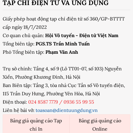
TẠP CHÍ ĐIỆN TỬ VÀ ỨNG DỤNG
Giấy phép hoạt động tạp chí điện tử số 360/GP-BTTTT
cấp ngày 18/7/2022
Cơ quan chủ quản:
Hội Vô tuyến - Điện tử Việt Nam
Tổng biên tập:
PGS.TS Trần Minh Tuấn
Phó Tổng biên tập:
Phạm Văn Anh
Trụ sở chính: Tầng 4, số 9 (Lô TT01-07, số 103) Nguyễn
Xiển, Phường Khương Đình, Hà Nội
Ban Biên tập: Tầng 3, tòa nhà Cục Tần số Vô tuyến điện,
115 Trần Duy Hưng, Phường Yên Hòa, Hà Nội
Điện thoại:
024 8587 7779
/
0936 55 99 55
Liên hệ bài vở:
toasoan@dientuungdung.vn
Bảng giá quảng cáo Tạp
Bảng giá quảng cáo
chí In
Online