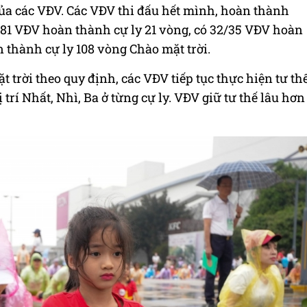
ủa các VĐV. Các VĐV thi đấu hết mình, hoàn thành
/381 VĐV hoàn thành cự ly 21 vòng, có 32/35 VĐV hoàn
 thành cự ly 108 vòng Chào mặt trời.
 trời theo quy định, các VĐV tiếp tục thực hiện tư th
ị trí Nhất, Nhì, Ba ở từng cự ly. VĐV giữ tư thế lâu hơn