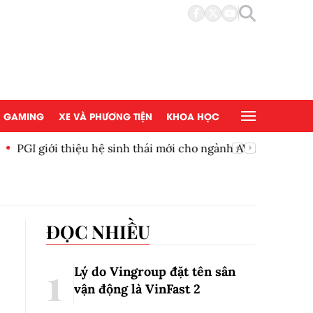
GAMING
XE VÀ PHƯƠNG TIỆN
KHOA HỌC
 mới cho ngành AV thông minh
BYD Việ
ĐỌC NHIỀU
Lý do Vingroup đặt tên sân
vận động là VinFast
2