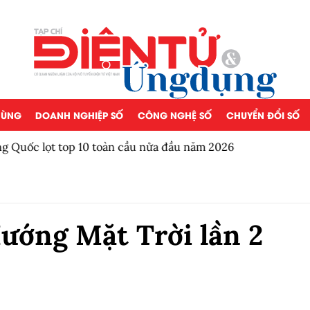
 DÙNG
DOANH NGHIỆP SỐ
CÔNG NGHỆ SỐ
CHUYỂN ĐỔI SỐ
a đầu năm 2026
PGI giới thiệu hệ sinh thái
Hướng Mặt Trời lần 2