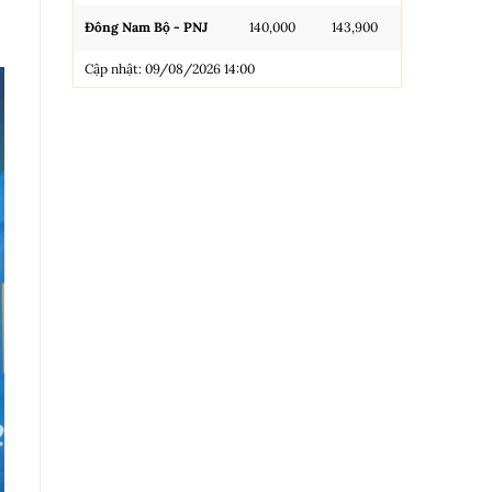
Đông Nam Bộ - PNJ
140,000
143,900
N.Tròn, 3A, 
Cập nhật: 09/08/2026 14:00
NL 99.99
Nhẫn Tròn T
Trang sức 9
Trang sức 9
Cập nhật: 0