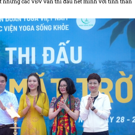
iệt nhưng các VĐV vẫn thi đấu hết mình với tinh thần