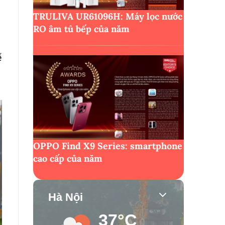
TRULIVA UR61096H: Máy lọc nước
RO âm tủ bếp của năm
ế
OPPO Find X9 Series: smartphone
cao cấp của năm
Hà Nội
37°C