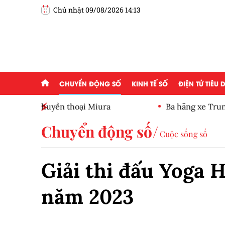
Chủ nhật 09/08/2026 14:13
CHUYỂN ĐỘNG SỐ
KINH TẾ SỐ
ĐIỆN TỬ TIÊU
Ba hãng xe Trung Quốc lọt top 10 toàn cầu nử
Chuyển động số
Cuộc sống số
Giải thi đấu Yoga 
năm 2023