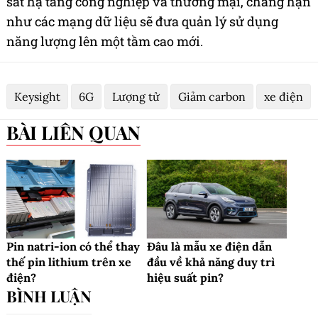
sát hạ tầng công nghiệp và thương mại, chẳng hạn
như các mạng dữ liệu sẽ đưa quản lý sử dụng
năng lượng lên một tầm cao mới.
Keysight
6G
Lượng tử
Giảm carbon
xe điện
BÀI LIÊN QUAN
Pin natri-ion có thể thay
Đâu là mẫu xe điện dẫn
thế pin lithium trên xe
đầu về khả năng duy trì
điện?
hiệu suất pin?