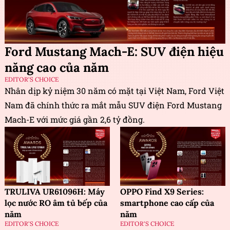
Ford Mustang Mach-E: SUV điện hiệu
năng cao của năm
EDITOR'S CHOICE
Nhân dịp kỷ niệm 30 năm có mặt tại Việt Nam, Ford Việt
Nam đã chính thức ra mắt mẫu SUV điện Ford Mustang
Mach-E với mức giá gần 2,6 tỷ đồng.
TRULIVA UR61096H: Máy
OPPO Find X9 Series:
lọc nước RO âm tủ bếp của
smartphone cao cấp của
năm
năm
EDITOR'S CHOICE
EDITOR'S CHOICE