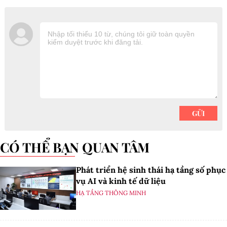
CÓ THỂ BẠN QUAN TÂM
Phát triển hệ sinh thái hạ tầng số phục
vụ AI và kinh tế dữ liệu
HẠ TẦNG THÔNG MINH