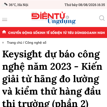
36°C,
Hà Nội
Thứ bảy 08/08/2026 16:35
CHUYỂN ĐỘNG SỐ
KINH TẾ SỐ
ĐIỆN TỬ TIÊU DÙNG
DOANH NGHIỆ
Trang chủ
Công nghệ số
Keysight dự báo công
nghệ năm 2023 - Kiến
giải từ hãng đo lường
và kiểm thử hàng đầu
thị trường (phần 2)