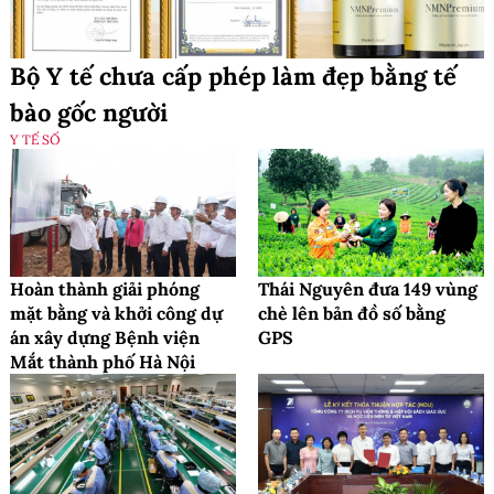
Bộ Y tế chưa cấp phép làm đẹp bằng tế
bào gốc người
Y TẾ SỐ
Hoàn thành giải phóng
Thái Nguyên đưa 149 vùng
mặt bằng và khởi công dự
chè lên bản đồ số bằng
án xây dựng Bệnh viện
GPS
Mắt thành phố Hà Nội