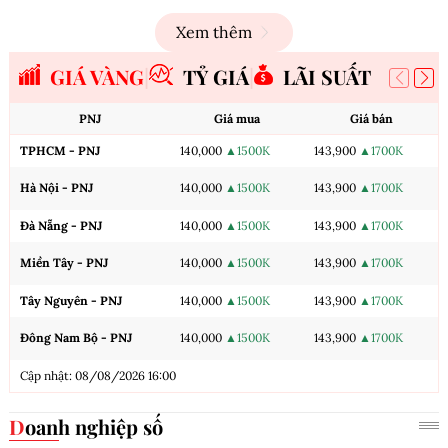
Xem thêm
GIÁ VÀNG
TỶ GIÁ
LÃI SUẤT
PNJ
Giá mua
Giá bán
TPHCM - PNJ
140,000
▲1500K
143,900
▲1700K
Hà Nội - PNJ
140,000
▲1500K
143,900
▲1700K
Đà Nẵng - PNJ
140,000
▲1500K
143,900
▲1700K
Miền Tây - PNJ
140,000
▲1500K
143,900
▲1700K
Tây Nguyên - PNJ
140,000
▲1500K
143,900
▲1700K
Đông Nam Bộ - PNJ
140,000
▲1500K
143,900
▲1700K
Cập nhật: 08/08/2026 16:00
Doanh nghiệp số