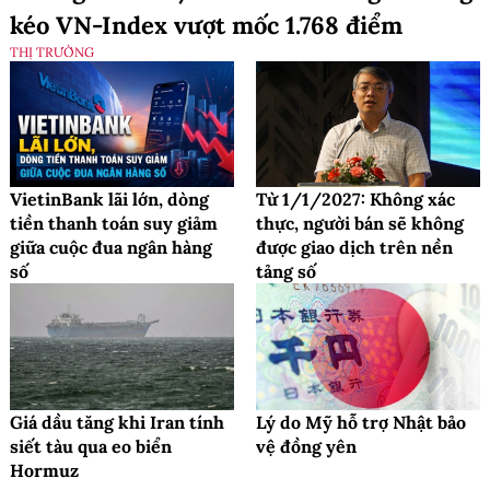
kéo VN-Index vượt mốc 1.768 điểm
THỊ TRƯỜNG
VietinBank lãi lớn, dòng
Từ 1/1/2027: Không xác
tiền thanh toán suy giảm
thực, người bán sẽ không
giữa cuộc đua ngân hàng
được giao dịch trên nền
số
tảng số
Giá dầu tăng khi Iran tính
Lý do Mỹ hỗ trợ Nhật bảo
siết tàu qua eo biển
vệ đồng yên
Hormuz